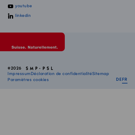
youtube
linkedin
©2026
Impressum
Déclaration de confidentialité
Sitemap
DEUT
FR
Paramètres cookies
DE
FR