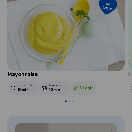
de
saison
Mayonnaise
A
Préparation
Temps total
Veggie
10min
10min
Veggie