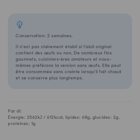
Conservation: 2 semaines.
Il n'est pas clairement établi si l'aïoli original
contient des œufs ou non. De nombreux fins
gourmets, cuisiniers·ères amateurs et nous-
mêmes préférons la version sans œufs. Elle peut
être consommée sans crainte lorsqu'il fait chaud
et se conserve plus longtemps.
Par dl:
Énergie: 2562kJ /
612
kcal, lipides:
68
g, glucides:
2
g,
protéines:
1
g