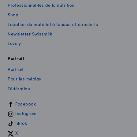
Professionnel·les de la nutrition
Shop
Location de matériel à fondue et à raclette
Newsletter Swissmilk
Lovely
Portrait
Portrait
Pour les médias
Fédération
Swissmilk sur les réseaux sociaux
Facebook
Instagram
tiktok
X