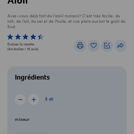
Aïoli
Avez-vous déjà fait de l'aïoli maison? C'est très facile: du
lait, de l'ail, du sel et de l'huile, et vos plats auront le goût du
Sud.
1 von 5 étoiles
2 von 5 étoiles
3 von 5 étoiles
4 von 5 étoiles
5 von 5 étoiles
Évaluer la recette
Imprimer
Livre de recettes
Listes de c
Part
(
4.4
étoiles /
15
avis)
Ingrédients
3 dl
3
dl
Afficher la recette de 2 dl
Afficher la recette de 4 dl
Quantité
Ingrédients
mixeur