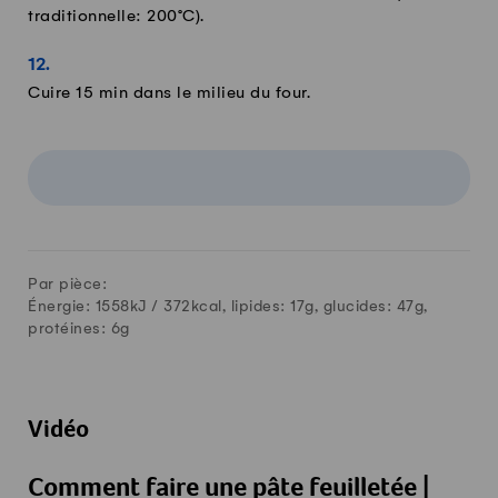
traditionnelle: 200°C).
Cuire 15 min dans le milieu du four.
Par pièce:
Énergie: 1558kJ /
372
kcal, lipides:
17
g, glucides:
47
g,
protéines:
6
g
Vidéo
Comment faire une pâte feuilletée |