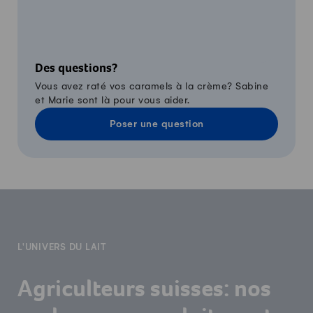
Des questions?
Vous avez raté vos caramels à la crème? Sabine
et Marie sont là pour vous aider.
Poser une question
-
L'UNIVERS DU LAIT
Agriculteurs suisses: nos