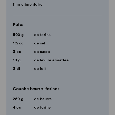
film alimentaire
Pâte:
500
g
de farine
1½
cc
de sel
3
cs
de sucre
10
g
de levure émiettée
3
dl
de lait
Couche beurre-farine:
250
g
de beurre
4
cs
de farine