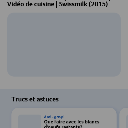
Vidéo de cuisine | Swissmilk (2015)
Pour regarder cette vidéo, votre
consentement au traitement des données
Trucs et astuces
par YouTube est requis. Pour plus de
détails, consultez notre
Déclaration de
confidentialité
.
Anti-gaspi
Que faire avec les blancs
d'oeufs restants?