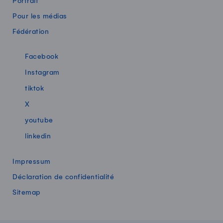
Portrait
Pour les médias
Fédération
Swissmilk sur les réseaux sociaux
Facebook
Instagram
tiktok
X
youtube
linkedin
Impressum
Déclaration de confidentialité
Sitemap