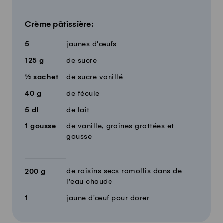
Crème pâtissière:
5
jaunes d'œufs
125
g
de sucre
½
sachet
de sucre vanillé
40
g
de fécule
5
dl
de lait
1
gousse
de vanille, graines grattées et
gousse
de raisins secs ramollis dans de
200
g
l'eau chaude
1
jaune d'œuf pour dorer