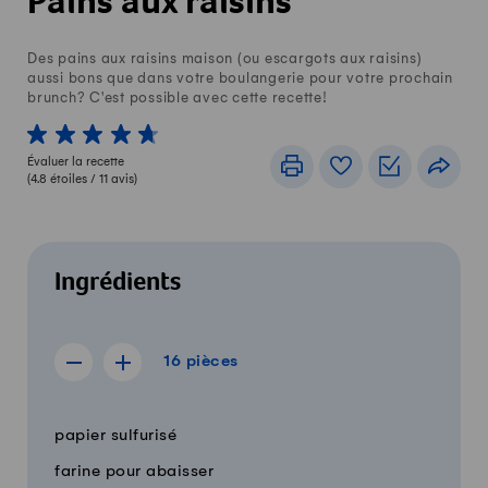
Pains aux raisins
Des pains aux raisins maison (ou escargots aux raisins)
aussi bons que dans votre boulangerie pour votre prochain
brunch? C'est possible avec cette recette!
1 von 5 étoiles
2 von 5 étoiles
3 von 5 étoiles
4 von 5 étoiles
5 von 5 étoiles
Évaluer la recette
Imprimer
Livre de recettes
Listes de c
Part
(
4.8
étoiles /
11
avis)
Ingrédients
16 pièces
16
pièces
Afficher la recette de 15 pièces
Afficher la recette de 17 pièces
Quantité
Ingrédients
papier sulfurisé
farine pour abaisser