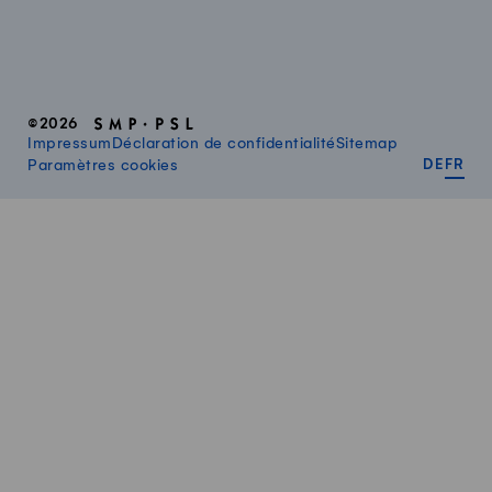
©2026
Impressum
Déclaration de confidentialité
Sitemap
DEUT
FR
Paramètres cookies
DE
FR