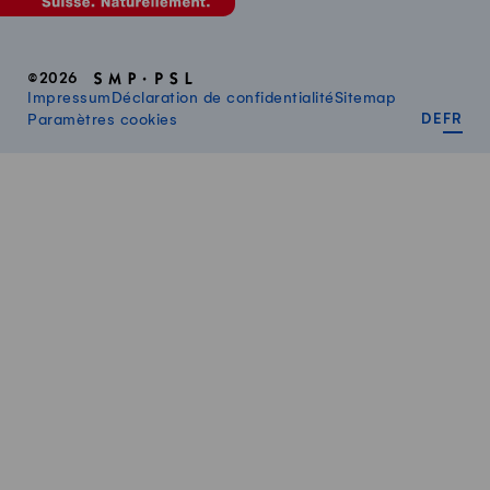
©2026
Impressum
Déclaration de confidentialité
Sitemap
DEUT
FR
Paramètres cookies
DE
FR