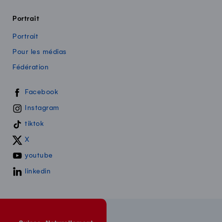
Portrait
Portrait
Pour les médias
Fédération
Swissmilk sur les réseaux sociaux
Facebook
Instagram
tiktok
X
youtube
linkedin