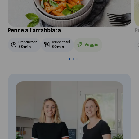
Penne all'arrabbiata
P
Préparation
Temps total
Veggie
30min
30min
Veggie