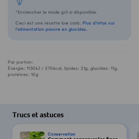
*Enclencher le mode gril si disponible.
Ceci est une recette low carb.
Plus d'infos sur
l'alimentation pauvre en glucides.
Par portion:
Énergie: 1130kJ /
270
kcal, lipides:
21
g, glucides:
11
g,
protéines:
10
g
Trucs et astuces
Conservation