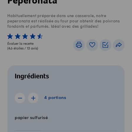
Peperonata
Habituellement préparée dans une casserole, notre
peperonata est réalisée au four pour obtenir des poivrons
fondants et parfumés. Idéal avec des grillades!
1 von 5 étoiles
2 von 5 étoiles
3 von 5 étoiles
4 von 5 étoiles
5 von 5 étoiles
Évaluer la recette
Imprimer
Livre de recettes
Listes de c
Part
(
4.6
étoiles /
13
avis)
Ingrédients
4 portions
4
portions
Afficher la recette de 3 portions
Afficher la recette de 5 portions
Quantité
Ingrédients
papier sulfurisé