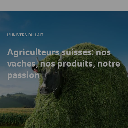
-
L'UNIVERS DU LAIT
Agriculteurs suisses: nos
vaches, nos produits, notre
passion