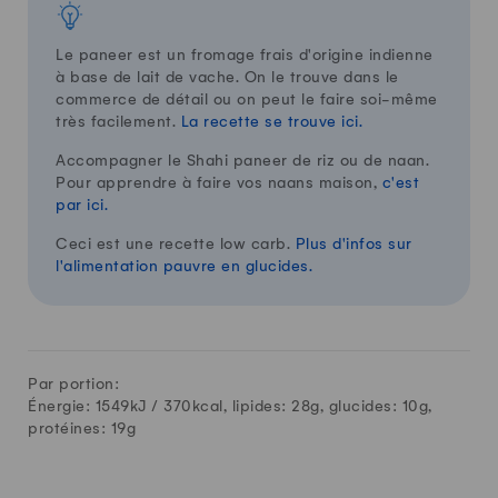
Le paneer est un fromage frais d'origine indienne
à base de lait de vache. On le trouve dans le
commerce de détail ou on peut le faire soi-même
très facilement.
La recette se trouve ici.
Accompagner le Shahi paneer de riz ou de naan.
Pour apprendre à faire vos naans maison,
c'est
par ici.
Ceci est une recette low carb.
Plus d'infos sur
l'alimentation pauvre en glucides.
Par portion:
Énergie: 1549kJ /
370
kcal, lipides:
28
g, glucides:
10
g,
protéines:
19
g