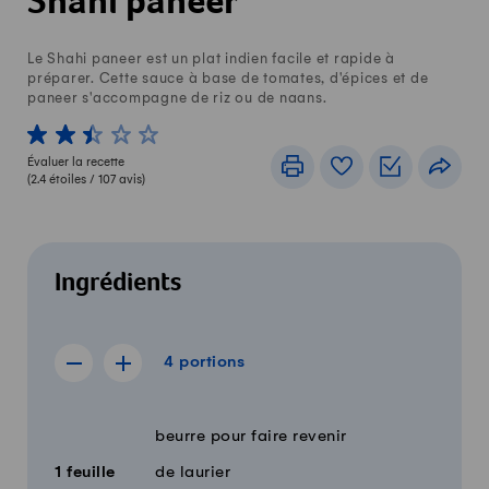
Shahi paneer
Le Shahi paneer est un plat indien facile et rapide à
préparer. Cette sauce à base de tomates, d'épices et de
paneer s'accompagne de riz ou de naans.
1 von 5 étoiles
2 von 5 étoiles
3 von 5 étoiles
4 von 5 étoiles
5 von 5 étoiles
Évaluer la recette
Imprimer
Livre de recettes
Listes de c
Part
(
2.4
étoiles /
107
avis)
Ingrédients
4 portions
4
portions
Afficher la recette de 3 portions
Afficher la recette de 5 portions
Quantité
Ingrédients
beurre pour faire revenir
1
feuille
de laurier