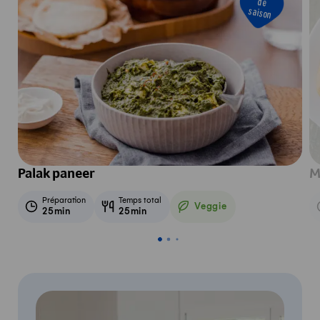
de
saison
Palak paneer
M
Préparation
Temps total
Veggie
25min
25min
Veggie