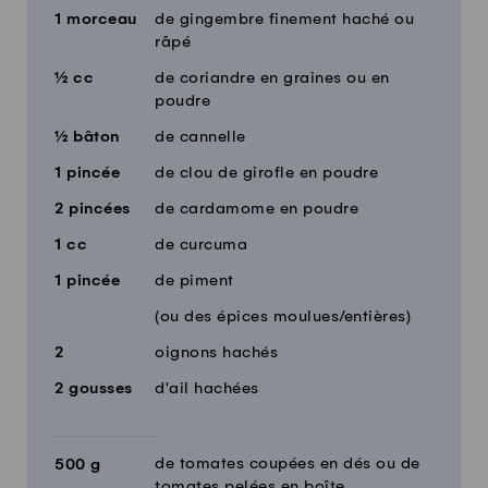
1
morceau
de gingembre finement haché ou
râpé
½
cc
de coriandre en graines ou en
poudre
½
bâton
de cannelle
1
pincée
de clou de girofle en poudre
2
pincées
de cardamome en poudre
1
cc
de curcuma
1
pincée
de piment
(ou des épices moulues/entières)
2
oignons hachés
2
gousses
d'ail hachées
de tomates coupées en dés ou de
500
g
tomates pelées en boîte