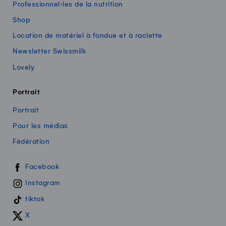
Professionnel·les de la nutrition
Shop
Location de matériel à fondue et à raclette
Newsletter Swissmilk
Lovely
Portrait
Portrait
Pour les médias
Fédération
Swissmilk sur les réseaux sociaux
Facebook
Instagram
tiktok
X