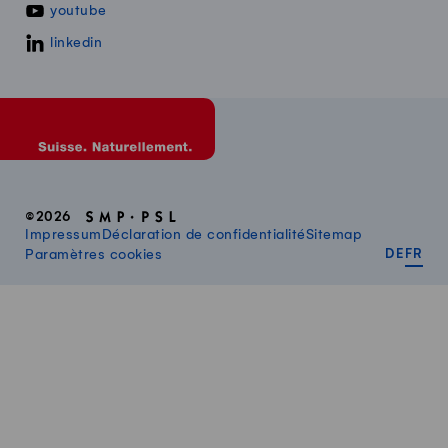
youtube
linkedin
©2026
Impressum
Déclaration de confidentialité
Sitemap
DEUT
FR
Paramètres cookies
DE
FR