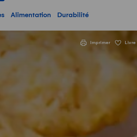
pale
es
Alimentation
Durabilité
Imprimer
Livre