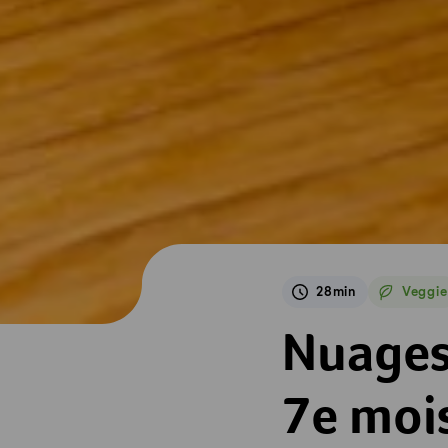
28min
Veggie
Veggie
Nuages aux pomme
Nuages
7e moi