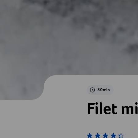
30min
Filet mignon lardé
Filet m
1 von 5 étoiles
2 von 5 étoiles
3 von 5 étoiles
4 von 5 étoil
5 von 5 é