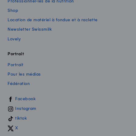
Professionnel·les de la nutrition
Shop
Location de matériel à fondue et à raclette
Newsletter Swissmilk
Lovely
Portrait
Portrait
Pour les médias
Fédération
Swissmilk sur les réseaux sociaux
Facebook
Instagram
tiktok
X