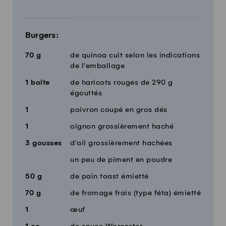
Burgers:
70
g
de quinoa cuit selon les indications
de l'emballage
1
boîte
de haricots rouges de 290 g
égouttés
1
poivron coupé en gros dés
1
oignon grossièrement haché
3
gousses
d'ail grossièrement hachées
un peu de piment en poudre
50
g
de pain toast émietté
70
g
de fromage frais (type féta) émietté
1
œuf