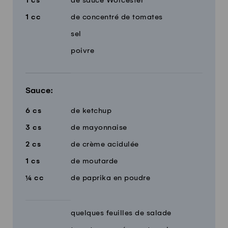
1
cs
de sauce Worcester
1
cc
de concentré de tomates
sel
poivre
Sauce:
6
cs
de ketchup
3
cs
de mayonnaise
2
cs
de crème acidulée
1
cs
de moutarde
¼
cc
de paprika en poudre
quelques feuilles de salade