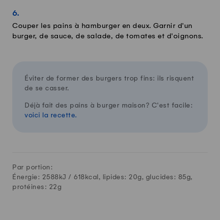
Couper les pains à hamburger en deux. Garnir d'un
burger, de sauce, de salade, de tomates et d'oignons.
Éviter de former des burgers trop fins: ils risquent
de se casser.
Déjà fait des pains à burger maison? C'est facile:
voici la recette.
Par portion:
Énergie: 2588kJ /
618
kcal, lipides:
20
g, glucides:
85
g,
protéines:
22
g