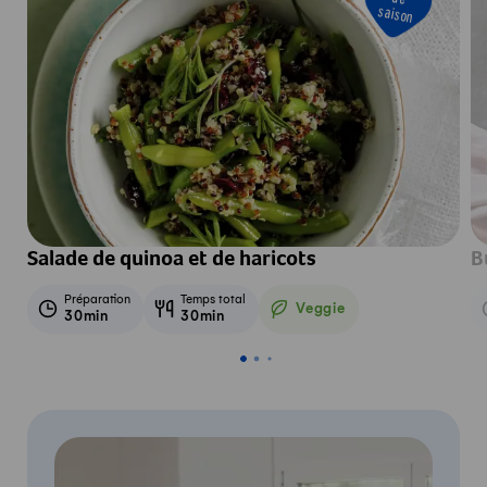
saison
Salade de quinoa et de haricots
B
Préparation
Temps total
Veggie
30min
30min
Veggie