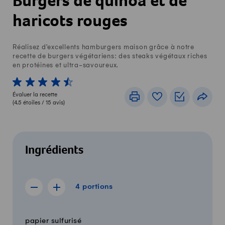
Burgers de quinoa et de
haricots rouges
Réalisez d'excellents hamburgers maison grâce à notre
recette de burgers végétariens: des steaks végétaux riches
en protéines et ultra-savoureux.
1 von 5 étoiles
2 von 5 étoiles
3 von 5 étoiles
4 von 5 étoiles
5 von 5 étoiles
Évaluer la recette
Imprimer
Livre de recettes
Listes de c
Part
(
4.5
étoiles /
15
avis)
Ingrédients
4 portions
4
portions
Afficher la recette de 3 portions
Afficher la recette de 5 portions
Quantité
Ingrédients
papier sulfurisé