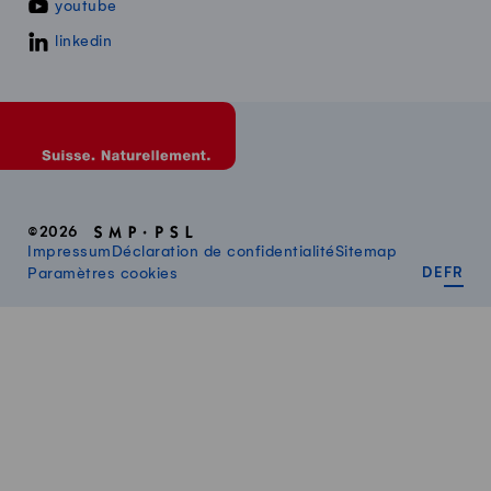
youtube
linkedin
©2026
Impressum
Déclaration de confidentialité
Sitemap
DEUT
FR
Paramètres cookies
DE
FR