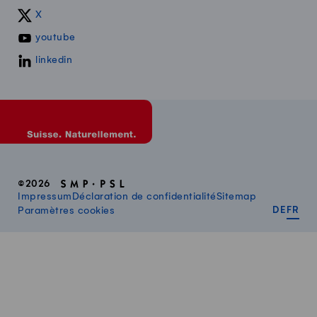
X
youtube
linkedin
©2026
Impressum
Déclaration de confidentialité
Sitemap
DEUT
FR
Paramètres cookies
DE
FR