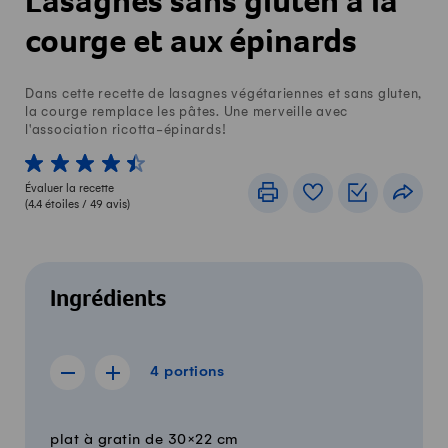
Lasagnes sans gluten à la
courge et aux épinards
Dans cette recette de lasagnes végétariennes et sans gluten,
la courge remplace les pâtes. Une merveille avec
l'association ricotta-épinards!
1 von 5 étoiles
2 von 5 étoiles
3 von 5 étoiles
4 von 5 étoiles
5 von 5 étoiles
Évaluer la recette
Imprimer
Livre de recettes
Listes de c
Part
(
4.4
étoiles /
49
avis)
Ingrédients
4 portions
4
portions
Afficher la recette de 3 portions
Afficher la recette de 5 portions
Quantité
Ingrédients
plat à gratin de 30×22 cm