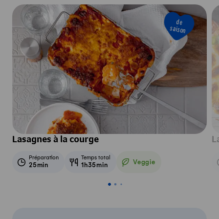
de
saison
Lasagnes à la courge
L
Préparation
Temps total
Veggie
25min
1h35min
Veggie