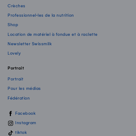
Crèches
Professionnel·les de la nutrition
Shop
Location de matériel à fondue et à raclette
Newsletter Swissmilk
Lovely
Portrait
Portrait
Pour les médias
Fédération
Swissmilk sur les réseaux sociaux
Facebook
Instagram
tiktok