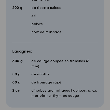
200
g
de ricotta suisse
sel
poivre
noix de muscade
Lasagnes:
600
g
de courge coupée en tranches (3
mm)
50
g
de ricotta
60
g
de fromage râpé
2
cs
d'herbes aromatiques hachées, p. ex.
marjolaine, thym ou sauge