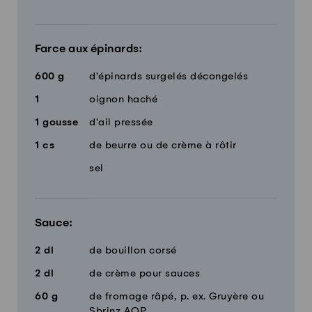
Farce aux épinards:
600
g
d'épinards surgelés décongelés
1
oignon haché
1
gousse
d'ail pressée
1
cs
de beurre ou de crème à rôtir
sel
Sauce:
2
dl
de bouillon corsé
2
dl
de crème pour sauces
60
g
de fromage râpé, p. ex. Gruyère ou
Sbrinz AOP