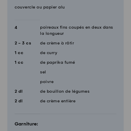
couvercle ou papier alu
poireaux fins coupés en deux dans
4
la longueur
2 - 3
cs
de crème à rôtir
1
cc
de curry
1
cc
de paprika fumé
sel
poivre
2
dl
de bouillon de légumes
2
dl
de crème entière
Garniture: