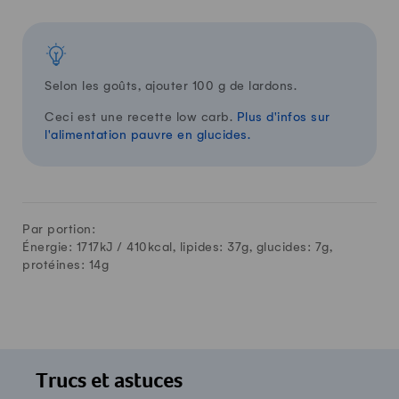
Selon les goûts, ajouter 100 g de lardons.
Ceci est une recette low carb.
Plus d'infos sur
l'alimentation pauvre en glucides.
Par portion:
Énergie: 1717kJ /
410
kcal, lipides:
37
g, glucides:
7
g,
protéines:
14
g
Trucs et astuces