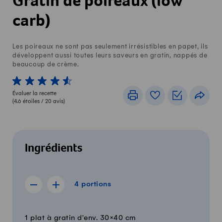
Gratin de poireaux (low
carb)
Les poireaux ne sont pas seulement irrésistibles en papet, ils
développent aussi toutes leurs saveurs en gratin, nappés de
beaucoup de crème.
1 von 5 étoiles
2 von 5 étoiles
3 von 5 étoiles
4 von 5 étoiles
5 von 5 étoiles
Évaluer la recette
Imprimer
Livre de recettes
Listes de c
Part
(
4.6
étoiles /
20
avis)
Ingrédients
4 portions
4
portions
Afficher la recette de 3 portions
Afficher la recette de 5 portions
Quantité
Ingrédients
1 plat à gratin d'env. 30×40 cm