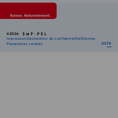
©2026
Impressum
Déclaration de confidentialité
Sitemap
DEUT
FR
Paramètres cookies
DE
FR