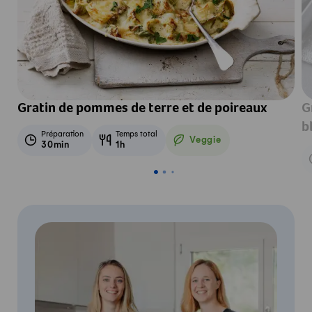
Gratin de pommes de terre et de poireaux
G
b
Préparation
Temps total
Veggie
30min
1h
Veggie