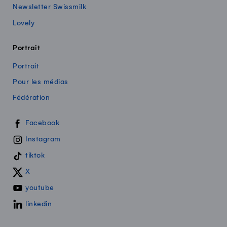
Newsletter Swissmilk
Lovely
Portrait
Portrait
Pour les médias
Fédération
Swissmilk sur les réseaux sociaux
Facebook
Instagram
tiktok
X
youtube
linkedin