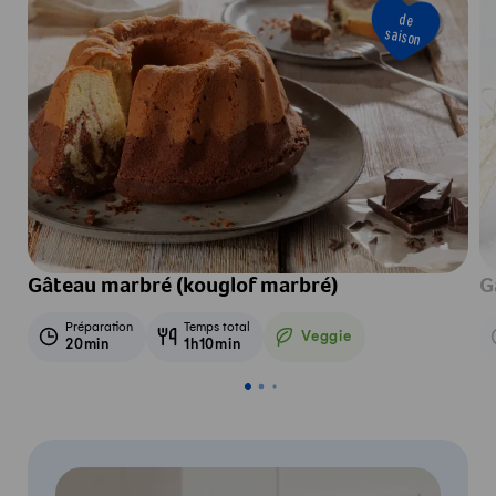
de
saison
Gâteau marbré (kouglof marbré)
G
Préparation
Temps total
Veggie
20min
1h10min
Veggie