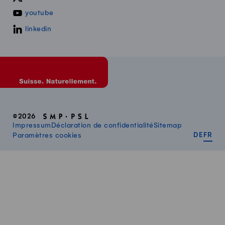
youtube
linkedin
©2026
Impressum
Déclaration de confidentialité
Sitemap
DEUT
FR
Paramètres cookies
DE
FR