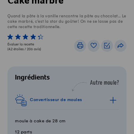
Cake marbré
Quand la pâte à la vanille rencontre la pâte au chocolat… Le
cake marbré, c'est la star du goûter! On ne se lasse pas de
cette recette traditionnelle.
1 von 5 étoiles
2 von 5 étoiles
3 von 5 étoiles
4 von 5 étoiles
5 von 5 étoiles
Évaluer la recette
Imprimer
Livre de recettes
Listes de c
Part
(
4.2
étoiles /
206
avis)
Ingrédients
Autre moule?
Convertisseur de moules
moule à cake de 28 cm
12 parts