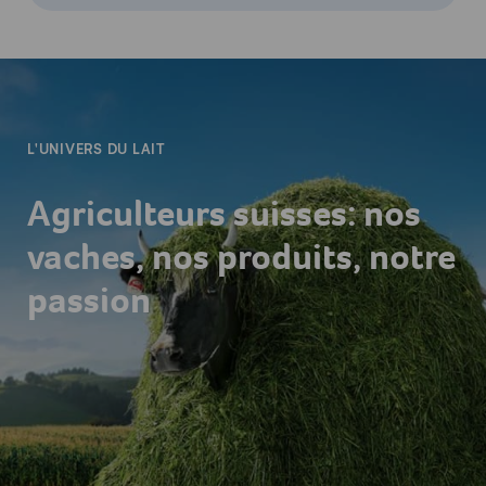
-
L'UNIVERS DU LAIT
Agriculteurs suisses: nos
vaches, nos produits, notre
passion