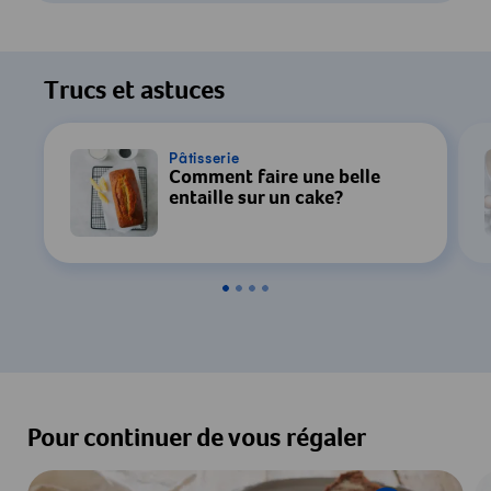
Pour regarder cette vidéo, votre
consentement au traitement des données
Trucs et astuces
par YouTube est requis. Pour plus de
détails, consultez notre
Déclaration de
confidentialité
.
Pâtisserie
Comment faire une belle
entaille sur un cake?
Paramètres
Accepter & Afficher
Pour continuer de vous régaler