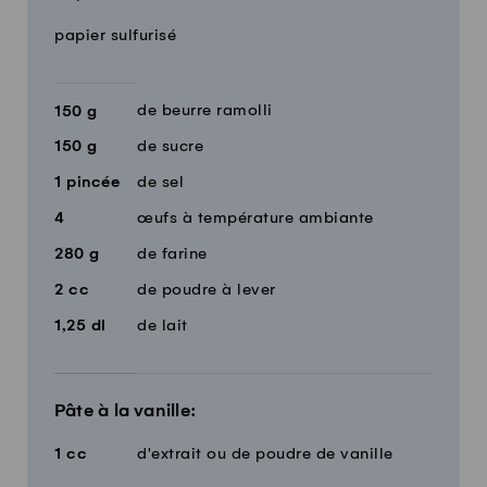
Quantité
Ingrédients
papier sulfurisé
de beurre ramolli
150
g
150
g
de sucre
1
pincée
de sel
4
œufs à température ambiante
280
g
de farine
2
cc
de poudre à lever
1,25
dl
de lait
Pâte à la vanille:
1
cc
d'extrait ou de poudre de vanille