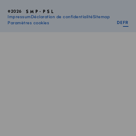
©2026
Impressum
Déclaration de confidentialité
Sitemap
DEUT
FR
Paramètres cookies
DE
FR