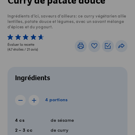
Curry de patate douce
Ingrédients d'ici, saveurs d'ailleurs: ce curry végétarien allie
lentilles, patate douce et légumes, avec un savant mélange
d'épices et du yogourt.
1 von 5 étoiles
2 von 5 étoiles
3 von 5 étoiles
4 von 5 étoiles
5 von 5 étoiles
Évaluer la recette
Imprimer
Livre de recettes
Listes de c
Part
(
4.7
étoiles /
21
avis)
Ingrédients
4 portions
4
portions
Afficher la recette de 3 portions
Afficher la recette de 5 portions
Quantité
Ingrédients
4
cs
de sésame
2 - 3
cc
de curry