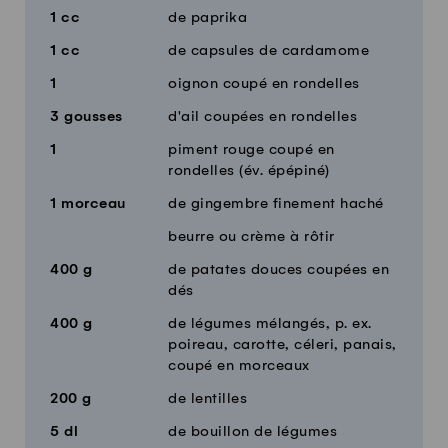
1
cc
de paprika
1
cc
de capsules de cardamome
1
oignon coupé en rondelles
3
gousses
d'ail coupées en rondelles
1
piment rouge coupé en
rondelles (év. épépiné)
1
morceau
de gingembre finement haché
beurre ou crème à rôtir
400
g
de patates douces coupées en
dés
400
g
de légumes mélangés, p. ex.
poireau, carotte, céleri, panais,
coupé en morceaux
200
g
de lentilles
5
dl
de bouillon de légumes