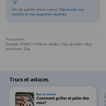
Fan de patate douce suisse?
Découvrez ses
secrets et nos superbes recettes.
Par portion:
Énergie: 2156kJ /
515
kcal, lipides:
22
g, glucides:
56
g,
protéines:
23
g
Trucs et astuces
Bon à savoir
Comment griller et peler des
noix?