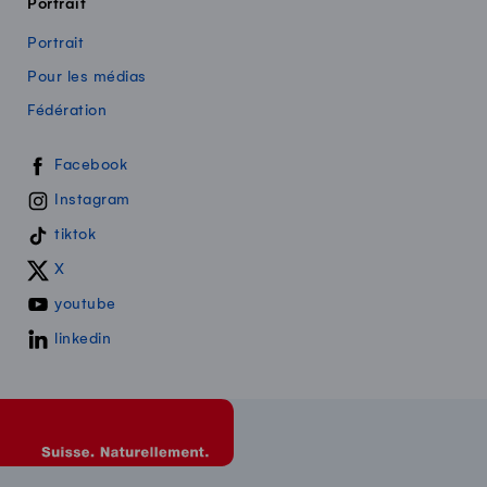
Portrait
Portrait
Pour les médias
Fédération
Swissmilk sur les réseaux sociaux
Facebook
Instagram
tiktok
X
youtube
linkedin