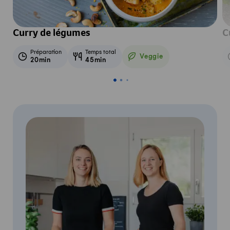
Curry de légumes
C
Préparation
Temps total
Veggie
20min
45min
Veggie