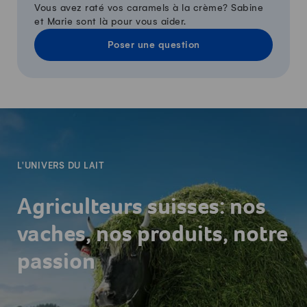
Vous avez raté vos caramels à la crème? Sabine
et Marie sont là pour vous aider.
Poser une question
-
L'UNIVERS DU LAIT
Agriculteurs suisses: nos
vaches, nos produits, notre
passion