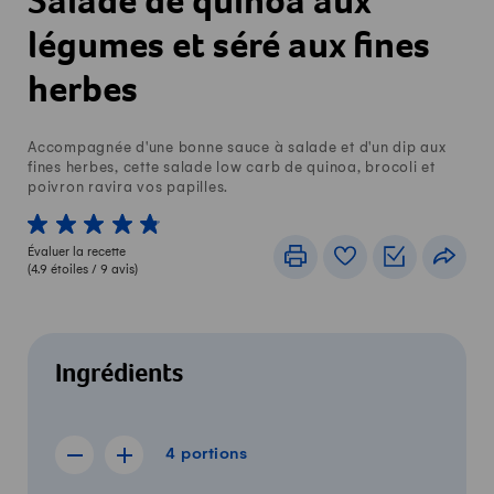
Salade de quinoa aux
légumes et séré aux fines
herbes
Accompagnée d'une bonne sauce à salade et d'un dip aux
fines herbes, cette salade low carb de quinoa, brocoli et
poivron ravira vos papilles.
1 von 5 étoiles
2 von 5 étoiles
3 von 5 étoiles
4 von 5 étoiles
5 von 5 étoiles
Évaluer la recette
Imprimer
Livre de recettes
Listes de c
Part
(
4.9
étoiles /
9
avis)
Ingrédients
4 portions
4
portions
Afficher la recette de 3 portions
Afficher la recette de 5 portions