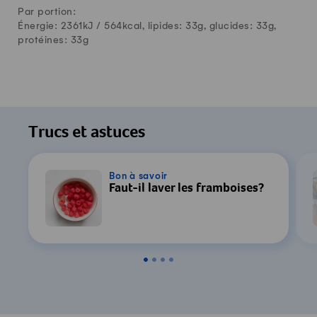
Par portion:
Énergie: 2361kJ /
564
kcal, lipides:
33
g, glucides:
33
g,
protéines:
33
g
Trucs et astuces
Bon à savoir
Faut-il laver les framboises?