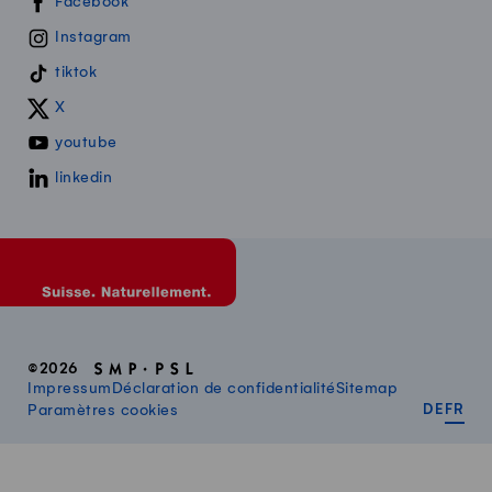
Swissmilk sur les réseaux sociaux
Facebook
Instagram
tiktok
X
youtube
linkedin
©2026
Impressum
Déclaration de confidentialité
Sitemap
DEUT
FR
Paramètres cookies
DE
FR