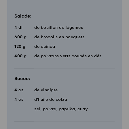
Quantité
Ingrédients
Salade:
4
dl
de bouillon de légumes
600
g
de brocolis en bouquets
120
g
de quinoa
400
g
de poivrons verts coupés en dés
Sauce:
4
cs
de vinaigre
4
cs
d'huile de colza
sel, poivre, paprika, curry