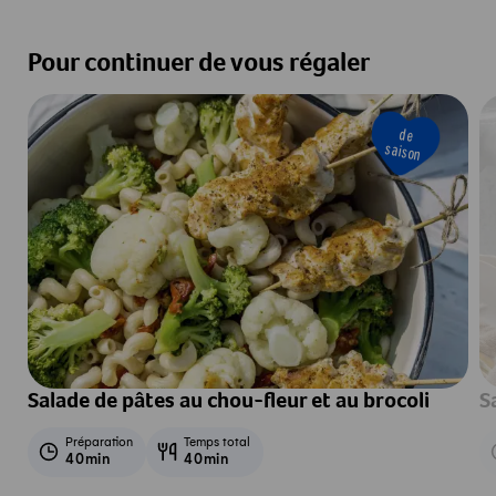
Pour continuer de vous régaler
de
saison
Salade de pâtes au chou-fleur et au brocoli
S
Préparation
Temps total
40min
40min