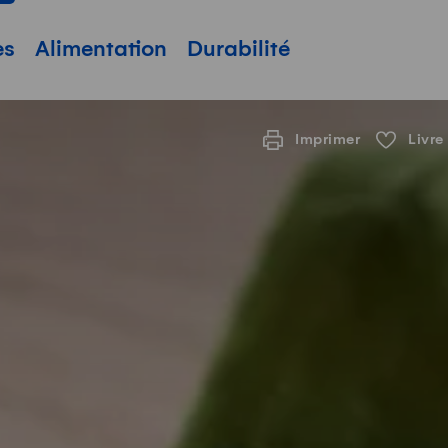
pale
es
Alimentation
Durabilité
Imprimer
Livre