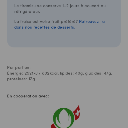
Le tiramisu se conserve 1-2 jours à couvert au
réfrigérateur.
La fraise est votre fruit préféré?
Retrouvez-la
dans nos recettes de desserts.
Par portion:
Énergie: 2521kJ /
602
kcal, lipides:
40
g, glucides:
47
g,
protéines:
13
g
En coopération avec: