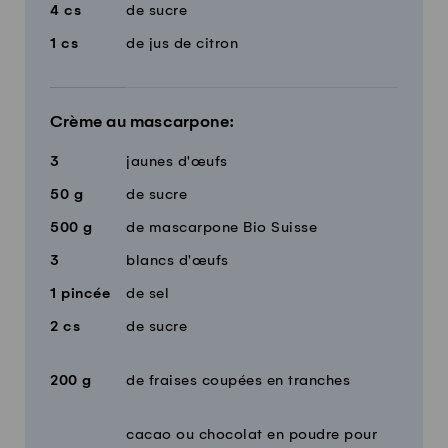
4
cs
de sucre
1
cs
de jus de citron
Crème au mascarpone:
3
jaunes d'œufs
50
g
de sucre
500
g
de mascarpone Bio Suisse
3
blancs d'œufs
1
pincée
de sel
2
cs
de sucre
200
g
de fraises coupées en tranches
cacao ou chocolat en poudre pour