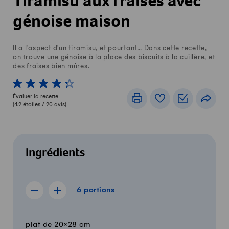
Tiramisu aux fraises avec
génoise maison
Il a l'aspect d'un tiramisu, et pourtant… Dans cette recette,
on trouve une génoise à la place des biscuits à la cuillère, et
des fraises bien mûres.
1 von 5 étoiles
2 von 5 étoiles
3 von 5 étoiles
4 von 5 étoiles
5 von 5 étoiles
Évaluer la recette
Imprimer
Livre de recettes
Listes de c
Part
(
4.2
étoiles /
20
avis)
Ingrédients
6 portions
6
portions
Afficher la recette de 5 portions
Afficher la recette de 7 portions
Quantité
Ingrédients
plat de 20×28 cm