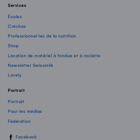
Services
Écoles
Crèches
Professionnel·les de la nutrition
Shop
Location de matériel à fondue et à raclette
Newsletter Swissmilk
Lovely
Portrait
Portrait
Pour les médias
Fédération
Swissmilk sur les réseaux sociaux
Facebook