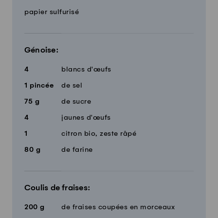
papier sulfurisé
Génoise:
4
blancs d'œufs
1
pincée
de sel
75
g
de sucre
4
jaunes d'œufs
1
citron bio, zeste râpé
80
g
de farine
Coulis de fraises:
200
g
de fraises coupées en morceaux