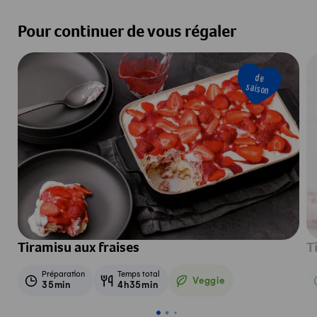
Pour continuer de vous régaler
de
saison
Tiramisu aux fraises
T
Préparation
Temps total
Veggie
35min
4h35min
Veggie