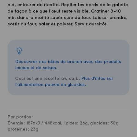
nid, entourer de ricotta. Replier les bords de la galette
de façon à ce que l'œuf reste visible. Gratiner 8-10
min dans la moitié supérieure du four. Laisser prendre,
sortir du four, saler et poivrer. Servir aussitôt.
Découvrez nos idées de brunch avec des produits
locaux et de saison.
Ceci est une recette low carb.
Plus d'infos sur
l'alimentation pauvre en glucides.
Par portion:
Énergie: 1876kJ /
448
kcal, lipides:
26
g, glucides:
30
g,
protéines:
23
g