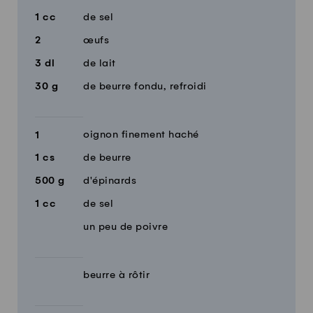
1
cc
de sel
2
œufs
3
dl
de lait
30
g
de beurre fondu, refroidi
oignon finement haché
1
1
cs
de beurre
500
g
d'épinards
1
cc
de sel
un peu de poivre
beurre à rôtir