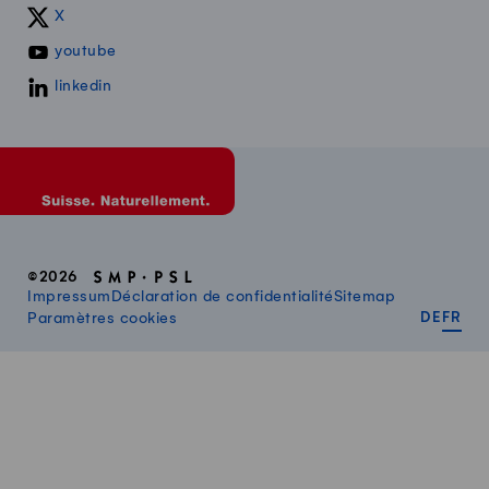
X
youtube
linkedin
©2026
Impressum
Déclaration de confidentialité
Sitemap
DEUT
FR
Paramètres cookies
DE
FR