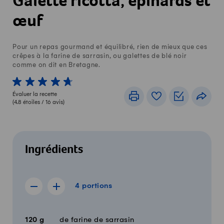
Galette ricotta, épinards et
œuf
Pour un repas gourmand et équilibré, rien de mieux que ces
crêpes à la farine de sarrasin, ou galettes de blé noir
comme on dit en Bretagne.
1 von 5 étoiles
2 von 5 étoiles
3 von 5 étoiles
4 von 5 étoiles
5 von 5 étoiles
Évaluer la recette
Imprimer
Livre de recettes
Listes de c
Part
(
4.8
étoiles /
16
avis)
Ingrédients
4 portions
4
portions
Afficher la recette de 3 portions
Afficher la recette de 5 portions
Quantité
Ingrédients
120
g
de farine de sarrasin