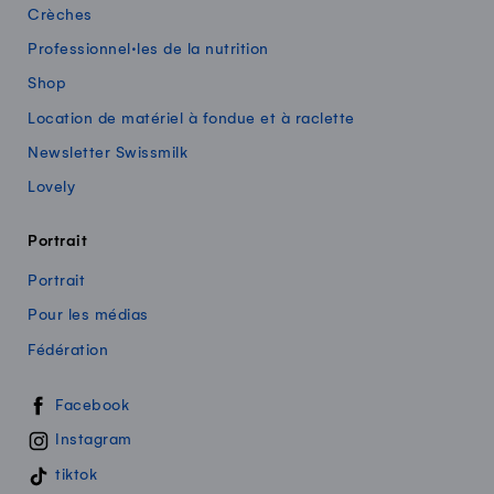
Crèches
Professionnel·les de la nutrition
Shop
Location de matériel à fondue et à raclette
Newsletter Swissmilk
Lovely
Portrait
Portrait
Pour les médias
Fédération
Swissmilk sur les réseaux sociaux
Facebook
Instagram
tiktok