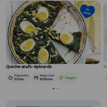
de
saison
Quiche œufs-épinards
R
Préparation
Temps total
Veggie
35min
1h30min
Veggie