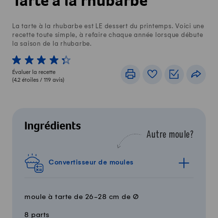
Tarte à la rhubarbe
La tarte à la rhubarbe est LE dessert du printemps. Voici une
recette toute simple, à refaire chaque année lorsque débute
la saison de la rhubarbe.
1 von 5 étoiles
2 von 5 étoiles
3 von 5 étoiles
4 von 5 étoiles
5 von 5 étoiles
Évaluer la recette
Imprimer
Livre de recettes
Listes de c
Part
(
4.2
étoiles /
119
avis)
Ingrédients
Autre moule?
Convertisseur de moules
moule à tarte de 26-28 cm de Ø
8 parts