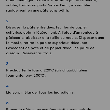
Pâte: mélanger la farine et le sel. Ajouter le beurre,
sabler, former un puits. Verser l'eau, rassembler
rapidement en une pâte sans pétrir.
Disposer la pâte entre deux feuilles de papier
sulfurisé, aplatir légèrement. À l'aide d'un rouleau à
pâtisserie, abaisser à la taille du moule. Disposer dans
le moule, retirer le papier supérieur, découper
l'excédent de pâte et de papier avec une paire de
ciseaux. Réserver au frais.
Préchauffer le four à 220°C (air chaud/chaleur
tournante: env. 200°C).
Liaison: mélanger tous les ingrédients.
Piquer la pâte avec une fourchette, recouvrir de