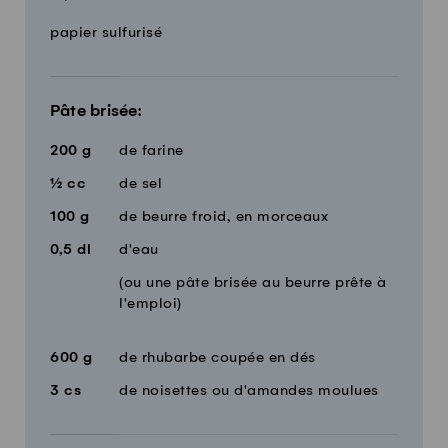
Quantité
Ingrédients
papier sulfurisé
Pâte brisée:
200
g
de farine
½
cc
de sel
100
g
de beurre froid, en morceaux
0,5
dl
d'eau
(ou une pâte brisée au beurre prête à
l'emploi)
600
g
de rhubarbe coupée en dés
3
cs
de noisettes ou d'amandes moulues