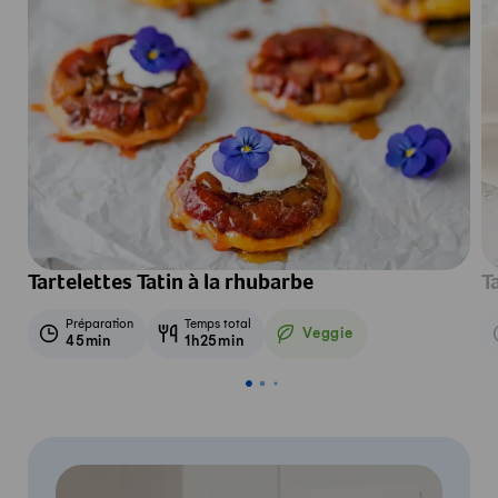
Tartelettes Tatin à la rhubarbe
T
Préparation
Temps total
Veggie
45min
1h25min
Veggie