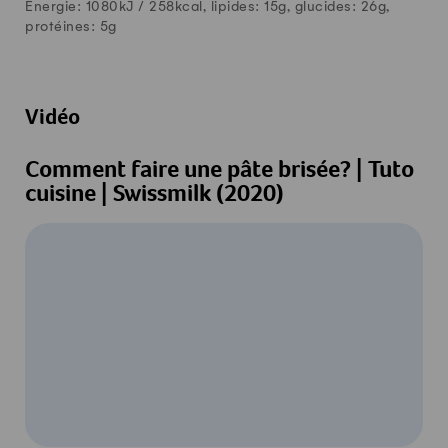
Énergie: 1080kJ /
258
kcal, lipides:
15
g, glucides:
26
g,
protéines:
5
g
Vidéo
Comment faire une pâte brisée? | Tuto
cuisine | Swissmilk (2020)