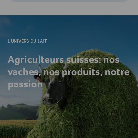
-
L'UNIVERS DU LAIT
Agriculteurs suisses: nos
vaches, nos produits, notre
passion