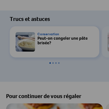
Pour regarder cette vidéo, votre
consentement au traitement des données
Trucs et astuces
par YouTube est requis. Pour plus de
détails, consultez notre
Déclaration de
confidentialité
.
Conservation
Peut-on congeler une pâte
brisée?
Paramètres
Accepter & Afficher
Pour continuer de vous régaler