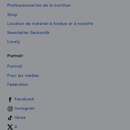
Professionnel·les de la nutrition
Shop
Location de matériel à fondue et à raclette
Newsletter Swissmilk
Lovely
Portrait
Portrait
Pour les médias
Fédération
Swissmilk sur les réseaux sociaux
Facebook
Instagram
tiktok
X