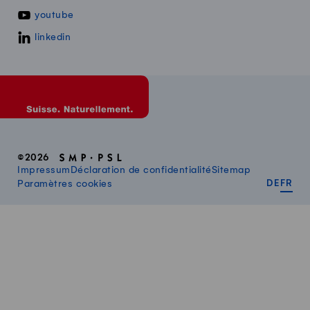
youtube
linkedin
©2026
Impressum
Déclaration de confidentialité
Sitemap
DEUT
FR
Paramètres cookies
DE
FR