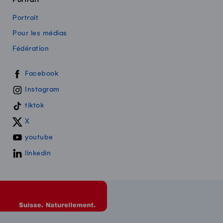
Portrait
Portrait
Pour les médias
Fédération
Swissmilk sur les réseaux sociaux
Facebook
Instagram
tiktok
X
youtube
linkedin