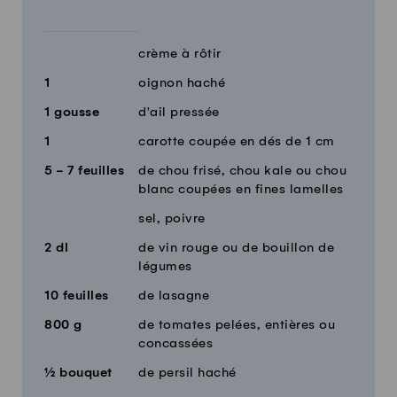
crème à rôtir
1
oignon haché
1
gousse
d'ail pressée
1
carotte coupée en dés de 1 cm
5 - 7
feuilles
de chou frisé, chou kale ou chou
blanc coupées en fines lamelles
sel, poivre
2
dl
de vin rouge ou de bouillon de
légumes
10
feuilles
de lasagne
800
g
de tomates pelées, entières ou
concassées
½
bouquet
de persil haché