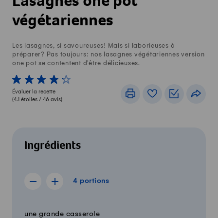
Lasagnes one pot
végétariennes
Les lasagnes, si savoureuses! Mais si laborieuses à
préparer? Pas toujours: nos lasagnes végétariennes version
one pot se contentent d'être délicieuses.
1 von 5 étoiles
2 von 5 étoiles
3 von 5 étoiles
4 von 5 étoiles
5 von 5 étoiles
Évaluer la recette
Imprimer
Livre de recettes
Listes de c
Part
(
4.1
étoiles /
46
avis)
Ingrédients
4 portions
4
portions
Afficher la recette de 3 portions
Afficher la recette de 5 portions
Quantité
Ingrédients
une grande casserole