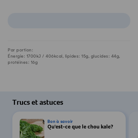
Par portion:
Énergie: 1700kJ /
406
kcal, lipides:
15
g, glucides:
44
g,
protéines:
16
g
Trucs et astuces
Bon à savoir
Qu'est-ce que le chou kale?