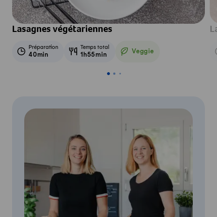
Lasagnes végétariennes
L
Préparation
Temps total
Veggie
40min
1h55min
Veggie