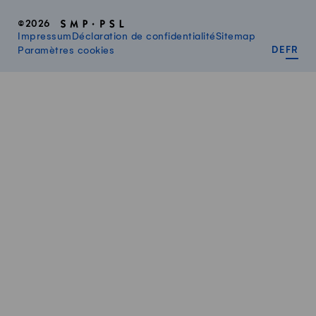
©2026
Impressum
Déclaration de confidentialité
Sitemap
DEUT
FR
Paramètres cookies
DE
FR