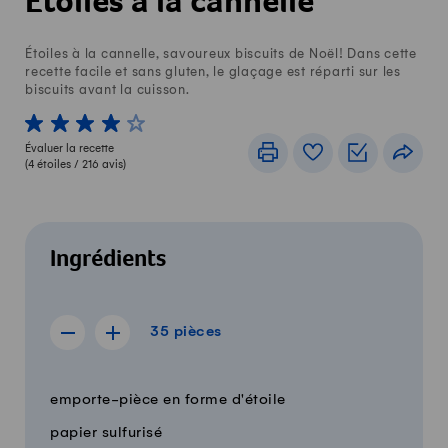
Étoiles à la cannelle
Étoiles à la cannelle, savoureux biscuits de Noël! Dans cette
recette facile et sans gluten, le glaçage est réparti sur les
biscuits avant la cuisson.
1 von 5 étoiles
2 von 5 étoiles
3 von 5 étoiles
4 von 5 étoiles
5 von 5 étoiles
Évaluer la recette
Imprimer
Livre de recettes
Listes de c
Part
(
4
étoiles /
216
avis)
Ingrédients
35 pièces
35
pièces
Afficher la recette de 34 pièces
Afficher la recette de 36 pièces
Quantité
Ingrédients
emporte-pièce en forme d'étoile
papier sulfurisé