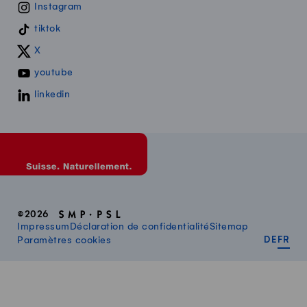
Instagram
tiktok
X
youtube
linkedin
©2026
Impressum
Déclaration de confidentialité
Sitemap
DEUT
FR
Paramètres cookies
DE
FR