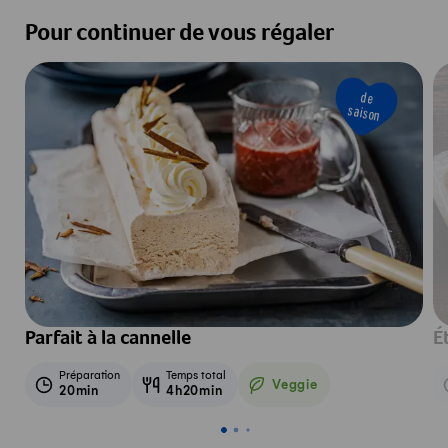
Pour continuer de vous régaler
de
saison
Parfait à la cannelle
É
Préparation
Temps total
Veggie
20min
4h20min
Veggie