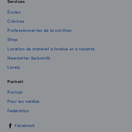
Services
Écoles
Crèches
Professionnel·les de la nutrition
Shop
Location de matériel à fondue et à raclette
Newsletter Swissmilk
Lovely
Portrait
Portrait
Pour les médias
Fédération
Swissmilk sur les réseaux sociaux
Facebook