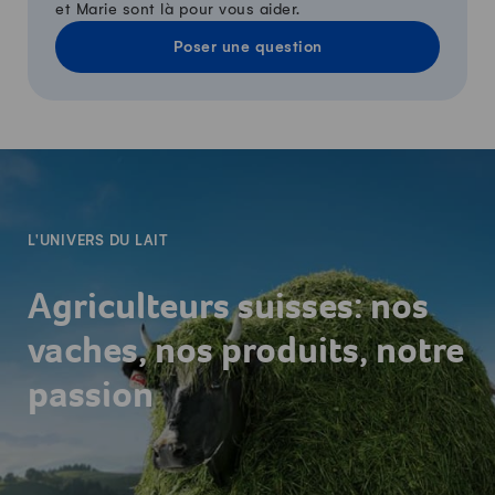
et Marie sont là pour vous aider.
Poser une question
-
L'UNIVERS DU LAIT
Agriculteurs suisses: nos
vaches, nos produits, notre
passion