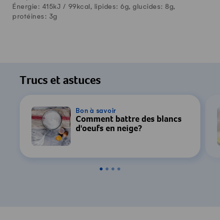
Énergie: 415kJ /
99
kcal, lipides:
6
g, glucides:
8
g,
protéines:
3
g
Trucs et astuces
Bon à savoir
Comment battre des blancs
d'oeufs en neige?