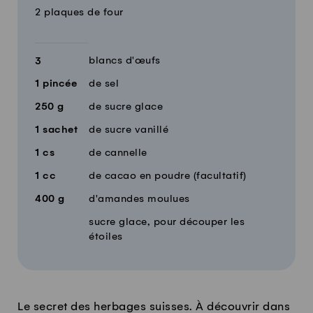
2 plaques de four
blancs d'œufs
3
1
pincée
de sel
250
g
de sucre glace
1
sachet
de sucre vanillé
1
cs
de cannelle
1
cc
de cacao en poudre (facultatif)
400
g
d'amandes moulues
sucre glace, pour découper les
étoiles
Le secret des herbages suisses. À découvrir dans