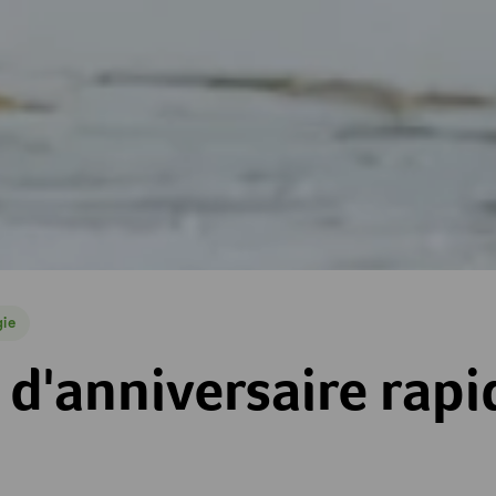
ie
e
aire rapide
d'anniversaire rapi
es
toiles