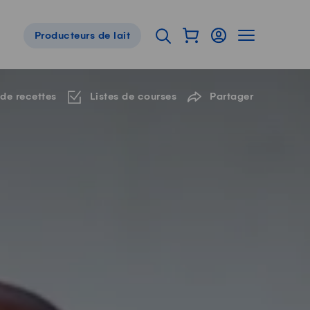
Afficher mon panier
Connexion
Afficher la 
Ouvrir l'onglet de reche
Producteurs de lait
Navigation de pied de page
 de recettes
Listes de courses
Partager