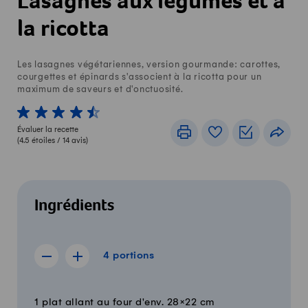
Lasagnes aux légumes et à
la ricotta
Les lasagnes végétariennes, version gourmande: carottes,
courgettes et épinards s'associent à la ricotta pour un
maximum de saveurs et d'onctuosité.
1 von 5 étoiles
2 von 5 étoiles
3 von 5 étoiles
4 von 5 étoiles
5 von 5 étoiles
Évaluer la recette
Imprimer
Livre de recettes
Listes de c
Part
(
4.5
étoiles /
14
avis)
Ingrédients
4 portions
4
portions
Afficher la recette de 3 portions
Afficher la recette de 5 portions
Quantité
Ingrédients
1 plat allant au four d'env. 28×22 cm