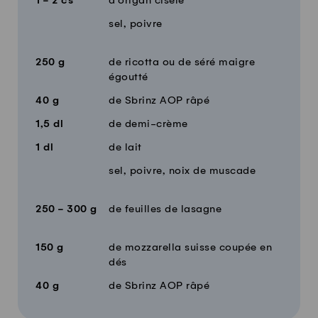
1 - 2
cs
d'origan ciselé
sel, poivre
250
g
de ricotta ou de séré maigre
égoutté
40
g
de Sbrinz AOP râpé
1,5
dl
de demi-crème
1
dl
de lait
sel, poivre, noix de muscade
250 - 300
g
de feuilles de lasagne
150
g
de mozzarella suisse coupée en
dés
40
g
de Sbrinz AOP râpé