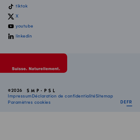
tiktok
X
youtube
linkedin
©2026
Impressum
Déclaration de confidentialité
Sitemap
DEUT
FR
Paramètres cookies
DE
FR