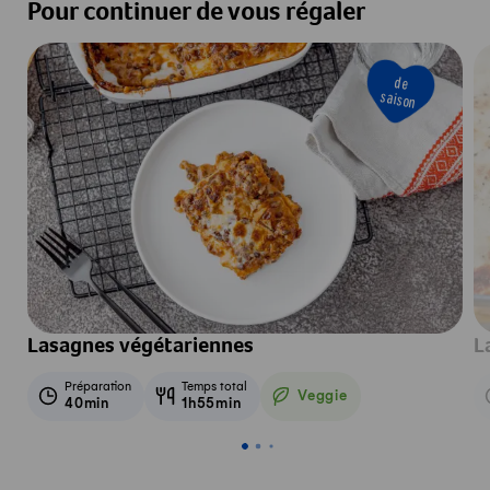
Pour continuer de vous régaler
de
saison
Lasagnes végétariennes
L
Préparation
Temps total
Veggie
40min
1h55min
Veggie