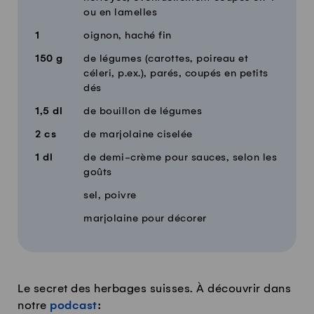
ou en lamelles
1
oignon, haché fin
150
g
de légumes (carottes, poireau et
céleri, p.ex.), parés, coupés en petits
dés
1,5
dl
de bouillon de légumes
2
cs
de marjolaine ciselée
1
dl
de demi-crème pour sauces, selon les
goûts
sel, poivre
marjolaine pour décorer
Le secret des herbages suisses. À découvrir dans
notre
podcast
: