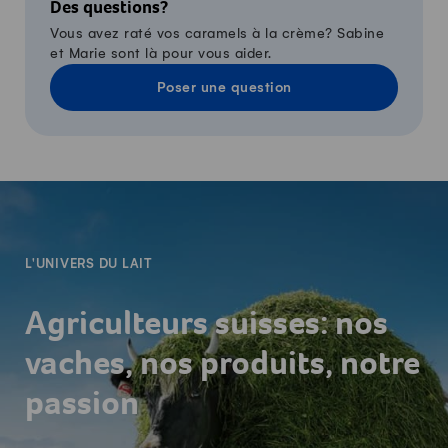
Des questions?
Vous avez raté vos caramels à la crème? Sabine
et Marie sont là pour vous aider.
Poser une question
-
L'UNIVERS DU LAIT
Agriculteurs suisses: nos
vaches, nos produits, notre
passion