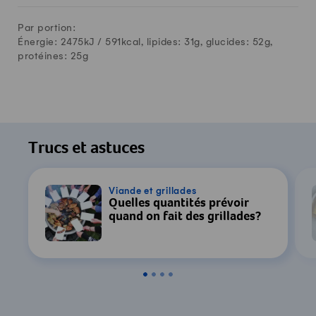
Par portion:
Énergie: 2475kJ /
591
kcal, lipides:
31
g, glucides:
52
g,
protéines:
25
g
Trucs et astuces
Viande et grillades
Quelles quantités prévoir
quand on fait des grillades?