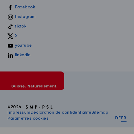
Swissmilk sur les réseaux sociaux
Facebook
Instagram
tiktok
X
youtube
linkedin
©2026
Impressum
Déclaration de confidentialité
Sitemap
DEUT
FR
Paramètres cookies
DE
FR