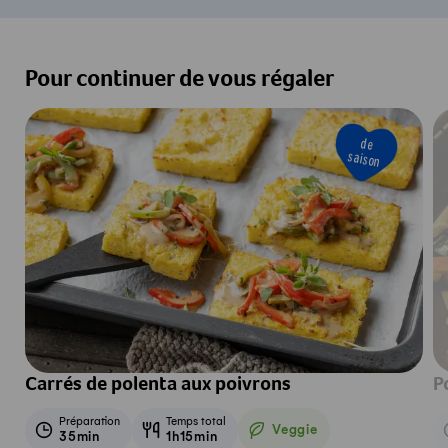
Pour continuer de vous régaler
de
saison
Carrés de polenta aux poivrons
P
Préparation
Temps total
Veggie
35min
1h15min
Veggie