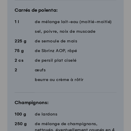
Carrés de polenta:
1
l
de mélange lait-eau (moitié-moitié)
sel, poivre, noix de muscade
225
g
de semoule de maïs
75
g
de Sbrinz AOP, râpé
2
cs
de persil plat ciselé
2
œufs
beurre ou crème à rôtir
Champignons:
100
g
de lardons
250
g
de mélange de champignons,
nettoyés, éventuellement coupés en 4