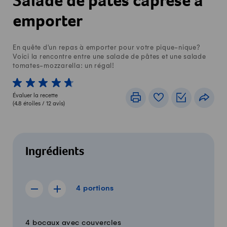
Salade de pâtes caprese à
emporter
En quête d'un repas à emporter pour votre pique-nique?
Voici la rencontre entre une salade de pâtes et une salade
tomates-mozzarella: un régal!
1 von 5 étoiles
2 von 5 étoiles
3 von 5 étoiles
4 von 5 étoiles
5 von 5 étoiles
Évaluer la recette
Imprimer
Livre de recettes
Listes de c
Part
(
4.8
étoiles /
12
avis)
Ingrédients
4 portions
4
portions
Afficher la recette de 3 portions
Afficher la recette de 5 portions
Quantité
Ingrédients
4 bocaux avec couvercles