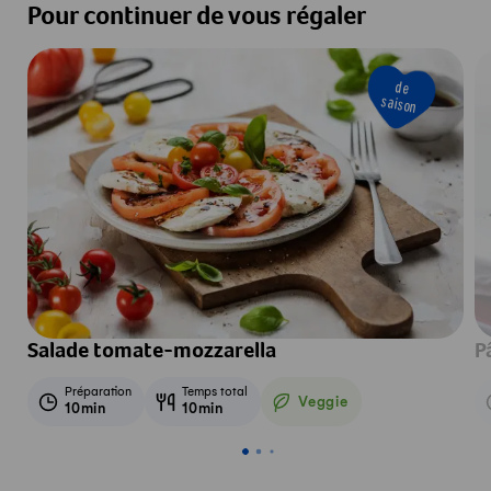
Pour continuer de vous régaler
de
saison
Salade tomate-mozzarella
P
Préparation
Temps total
Veggie
10min
10min
Veggie