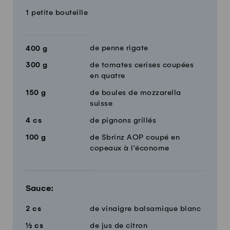
1 petite bouteille
de penne rigate
400
g
300
g
de tomates cerises coupées
en quatre
150
g
de boules de mozzarella
suisse
4
cs
de pignons grillés
100
g
de Sbrinz AOP coupé en
copeaux à l'économe
Sauce:
2
cs
de vinaigre balsamique blanc
½
cs
de jus de citron