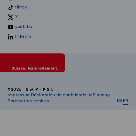
tiktok
X
youtube
linkedin
©2026
Impressum
Déclaration de confidentialité
Sitemap
DEUT
FR
Paramètres cookies
DE
FR