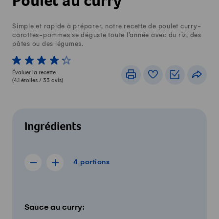
Poulet au curry
Simple et rapide à préparer, notre recette de poulet curry-
carottes-pommes se déguste toute l’année avec du riz, des
pâtes ou des légumes.
1 von 5 étoiles
2 von 5 étoiles
3 von 5 étoiles
4 von 5 étoiles
5 von 5 étoiles
Évaluer la recette
Imprimer
Livre de recettes
Listes de c
Part
(
4.1
étoiles /
33
avis)
Ingrédients
4 portions
4
portions
Afficher la recette de 3 portions
Afficher la recette de 5 portions
Quantité
Ingrédients
Sauce au curry: