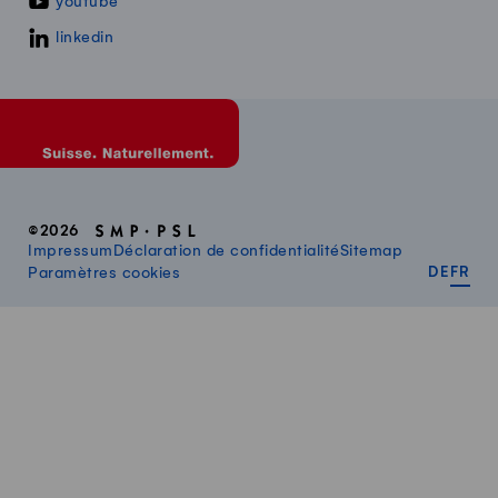
youtube
linkedin
©2026
Impressum
Déclaration de confidentialité
Sitemap
DEUT
FR
Paramètres cookies
DE
FR