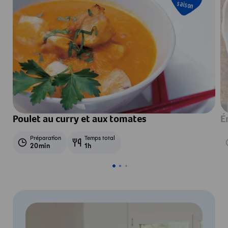
saison
Poulet au curry et aux tomates
É
Préparation
Temps total
20min
1h