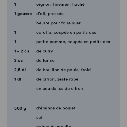
1
oignon, finement haché
1
gousse
d'ail, pressée
beurre pour faire suer
1
carotte, coupée en petits dés
1
petite pomme, coupée en petits dés
1 - 2
cs
de curry
2
cs
de farine
2,5
dl
de bouillon de poule, froid
1
dl
de citron, zeste râpé
un peu de jus de citron
d'émincé de poulet
500
g
sel