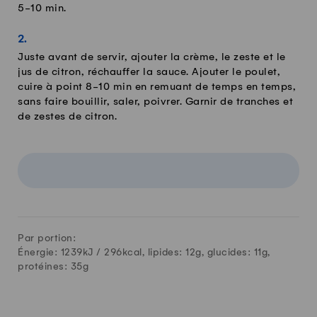
5-10 min.
Juste avant de servir, ajouter la crème, le zeste et le
jus de citron, réchauffer la sauce. Ajouter le poulet,
cuire à point 8-10 min en remuant de temps en temps,
sans faire bouillir, saler, poivrer. Garnir de tranches et
de zestes de citron.
Par portion:
Énergie: 1239kJ /
296
kcal, lipides:
12
g, glucides:
11
g,
protéines:
35
g