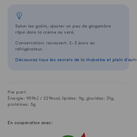
Selon les goûts, ajouter un peu de gingembre
râpé dans la crème au séré.
Conservation: recouvert, 2-3 jours au
réfrigérateur.
Découvrez tous les secrets de la rhubarbe et plein d'autr
Par part:
Énergie: 959kJ /
229
kcal, lipides:
9
g, glucides:
31
g,
protéines:
5
g
En coopération avec: