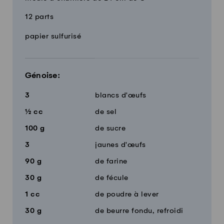
12 parts
Quantité
Ingrédients
papier sulfurisé
Génoise:
3
blancs d'œufs
½
cc
de sel
100
g
de sucre
3
jaunes d'œufs
90
g
de farine
30
g
de fécule
1
cc
de poudre à lever
30
g
de beurre fondu, refroidi