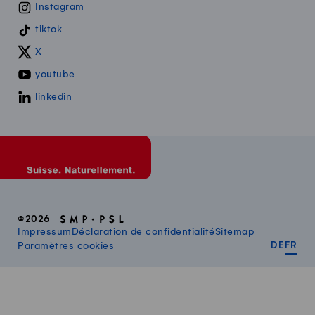
Instagram
tiktok
X
youtube
linkedin
©2026
Impressum
Déclaration de confidentialité
Sitemap
DEUT
FR
Paramètres cookies
DE
FR