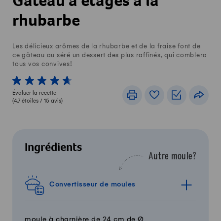
Gâteau à étages à la
rhubarbe
Les délicieux arômes de la rhubarbe et de la fraise font de
ce gâteau au séré un dessert des plus raffinés, qui comblera
tous vos convives!
1 von 5 étoiles
2 von 5 étoiles
3 von 5 étoiles
4 von 5 étoiles
5 von 5 étoiles
Évaluer la recette
Imprimer
Livre de recettes
Listes de c
Part
(
4.7
étoiles /
15
avis)
Ingrédients
Autre moule?
Convertisseur de moules
moule à charnière de 24 cm de Ø