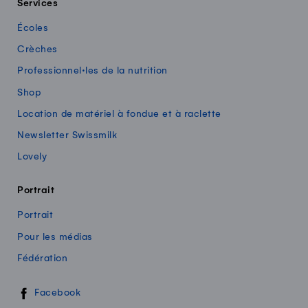
Services
Écoles
Crèches
Professionnel·les de la nutrition
Shop
Location de matériel à fondue et à raclette
Newsletter Swissmilk
Lovely
Portrait
Portrait
Pour les médias
Fédération
Swissmilk sur les réseaux sociaux
Facebook