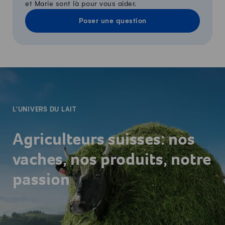
et Marie sont là pour vous aider.
Poser une question
-
L'UNIVERS DU LAIT
Agriculteurs suisses: nos
vaches, nos produits, notre
passion