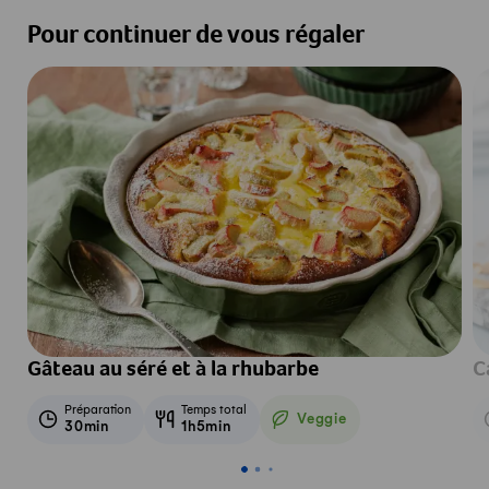
Pour continuer de vous régaler
Gâteau au séré et à la rhubarbe
C
Préparation
Temps total
Veggie
30min
1h5min
Veggie