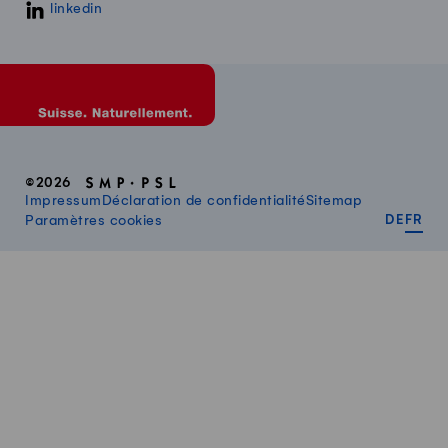
linkedin
©2026
Impressum
Déclaration de confidentialité
Sitemap
DEUT
FR
Paramètres cookies
DE
FR