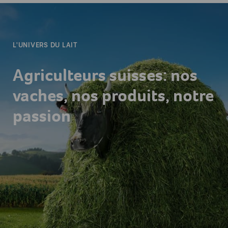
-
L'UNIVERS DU LAIT
Agriculteurs suisses: nos
vaches, nos produits, notre
passion