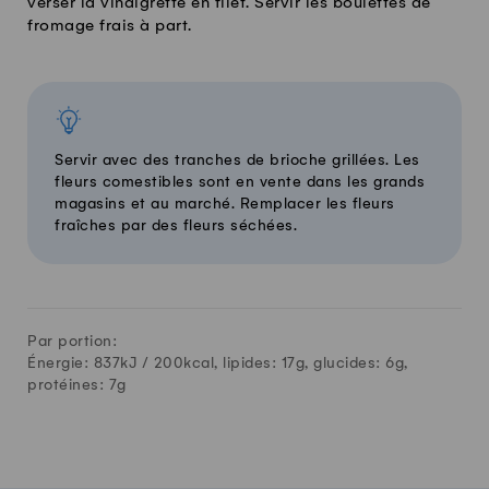
verser la vinaigrette en filet. Servir les boulettes de
fromage frais à part.
Servir avec des tranches de brioche grillées. Les
fleurs comestibles sont en vente dans les grands
magasins et au marché. Remplacer les fleurs
fraîches par des fleurs séchées.
Par portion:
Énergie: 837kJ /
200
kcal, lipides:
17
g, glucides:
6
g,
protéines:
7
g