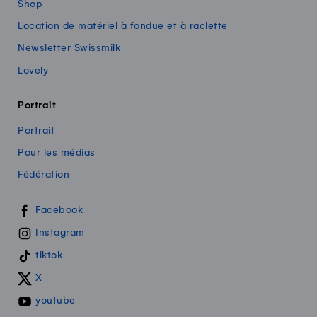
Shop
Location de matériel à fondue et à raclette
Newsletter Swissmilk
Lovely
Portrait
Portrait
Pour les médias
Fédération
Swissmilk sur les réseaux sociaux
Facebook
Instagram
tiktok
X
youtube