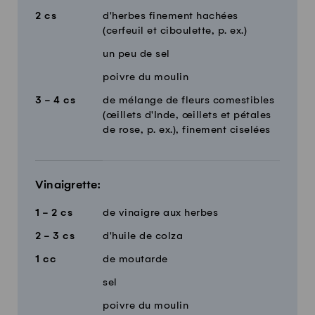
2
cs
d'herbes finement hachées
(cerfeuil et ciboulette, p. ex.)
un peu de sel
poivre du moulin
3 - 4
cs
de mélange de fleurs comestibles
(œillets d'Inde, œillets et pétales
de rose, p. ex.), finement ciselées
Vinaigrette:
1 - 2
cs
de vinaigre aux herbes
2 - 3
cs
d'huile de colza
1
cc
de moutarde
sel
poivre du moulin