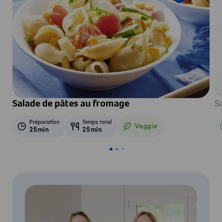
Salade de pâtes au fromage
S
Préparation
Temps total
Veggie
25min
25min
Veggie