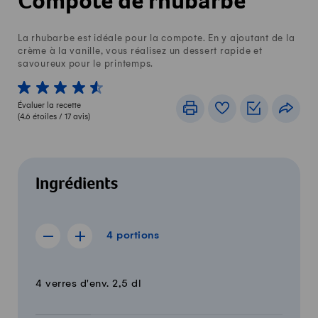
Compote de rhubarbe
La rhubarbe est idéale pour la compote. En y ajoutant de la
crème à la vanille, vous réalisez un dessert rapide et
savoureux pour le printemps.
1 von 5 étoiles
2 von 5 étoiles
3 von 5 étoiles
4 von 5 étoiles
5 von 5 étoiles
Évaluer la recette
Imprimer
Livre de recettes
Listes de c
Part
(
4.6
étoiles /
17
avis)
Ingrédients
4 portions
4
portions
Afficher la recette de 3 portions
Afficher la recette de 5 portions
Quantité
Ingrédients
4 verres d'env. 2,5 dl