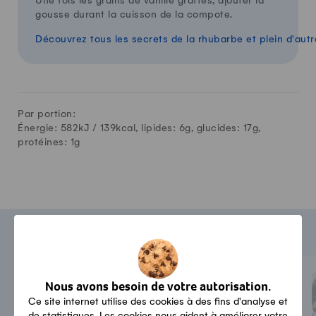
Une fois les grains de vanille grattés, ajouter la
gousse durant la cuisson de la compote.
Découvrez tous les secrets de la rhubarbe et plein d'autr
Par portion:
Énergie: 582kJ /
139
kcal, lipides:
6
g, glucides:
17
g,
protéines:
1
g
Trucs et astuces
Bon à savoir
Nous avons besoin de votre autorisation.
La rhubarbe se mange-t-elle
Ce site internet utilise des cookies à des fins d'analyse et
crue?
de statistiques. Les cookies nous aident à améliorer votre