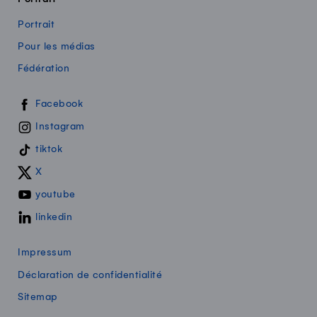
Portrait
Pour les médias
Fédération
Swissmilk sur les réseaux sociaux
Facebook
Instagram
tiktok
X
youtube
linkedin
Impressum
Déclaration de confidentialité
Sitemap