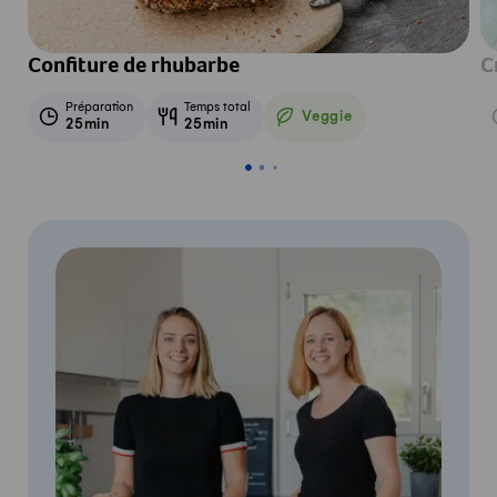
Confiture de rhubarbe
C
Préparation
Temps total
Veggie
25min
25min
Veggie