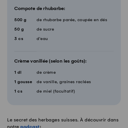
Compote de rhubarbe:
500
g
de rhubarbe parée, coupée en dés
50
g
de sucre
3
cs
d'eau
Crème vanillée (selon les goûts):
1
dl
de crème
1
gousse
de vanille, graines raclées
1
cs
de miel (facultatif)
Le secret des herbages suisses. À découvrir dans
notre
podcast
: