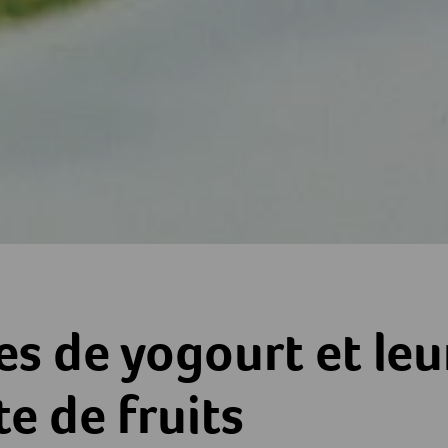
t et leur compote de fruits
s de yogourt et leu
e de fruits