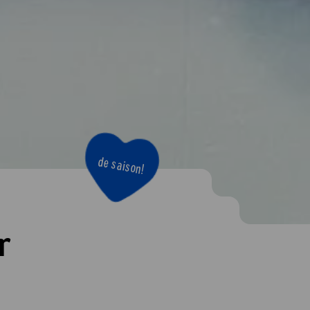
de saison!
r