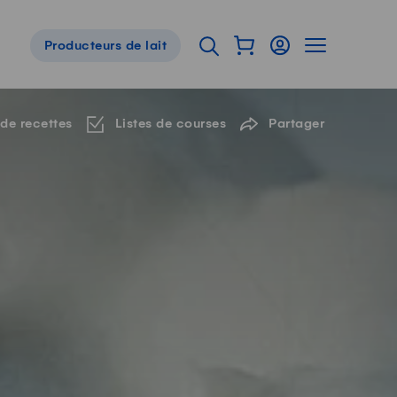
Afficher mon panier
Connexion
Afficher la 
Ouvrir l'onglet de reche
Producteurs de lait
Navigation de pied de page
 de recettes
Listes de courses
Partager