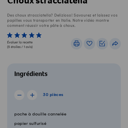
Choux stracciatella
Des choux stracciatella? Delizioso! Savourez et laissez vos
papilles vous transporter en Italie. Notre vidéo montre
comment réussir votre pâte à choux.
1 von 5 étoiles
2 von 5 étoiles
3 von 5 étoiles
4 von 5 étoiles
5 von 5 étoiles
Évaluer la recette
Imprimer
Livre de recettes
Listes de c
Part
(
5
étoiles /
1
avis)
Ingrédients
30 pièces
30
pièces
Afficher la recette de 29 pièces
Afficher la recette de 31 pièces
Quantité
Ingrédients
poche à douille cannelée
papier sulfurisé