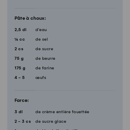
Pâte à choux:
2,5
dl
d'eau
¼
cc
de sel
2
cs
de sucre
75
g
de beurre
175
g
de farine
4 - 5
œufs
Farce:
3
dl
de crème entière fouettée
2 - 3
cs
de sucre glace