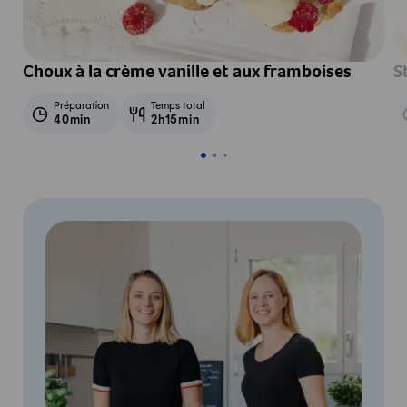
Choux à la crème vanille et aux framboises
S
Préparation
Temps total
40min
2h15min