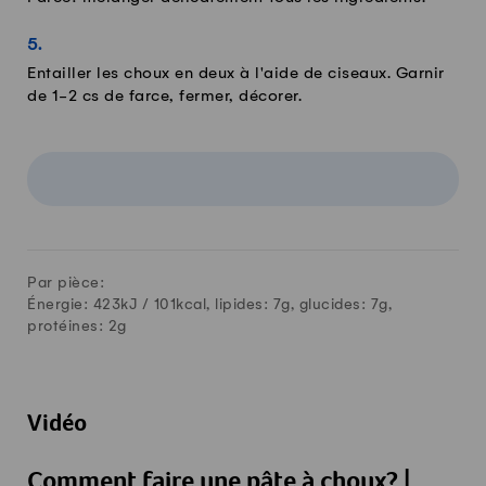
Entailler les choux en deux à l'aide de ciseaux. Garnir
de 1-2 cs de farce, fermer, décorer.
Par pièce:
Énergie: 423kJ /
101
kcal, lipides:
7
g, glucides:
7
g,
protéines:
2
g
Vidéo
Comment faire une pâte à choux? |