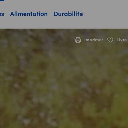
pale
es
Alimentation
Durabilité
Imprimer
Livre