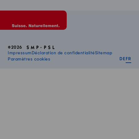
©2026
Impressum
Déclaration de confidentialité
Sitemap
DEUT
FR
Paramètres cookies
DE
FR