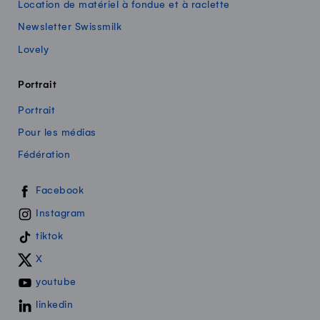
Location de matériel à fondue et à raclette
Newsletter Swissmilk
Lovely
Portrait
Portrait
Pour les médias
Fédération
Swissmilk sur les réseaux sociaux
Facebook
Instagram
tiktok
X
youtube
linkedin