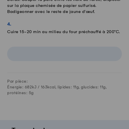
sur la plaque chemisée de papier sulfurisé.
Badigeonner avec le reste de jaune d'œuf.
Cuire 15-20 min au milieu du four préchauffé à 200°C.
Par pièce:
Énergie: 682kJ /
163
kcal, lipides:
11
g, glucides:
11
g,
protéines:
5
g