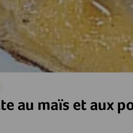
e
et aux pousses de soja
te au maïs et aux p