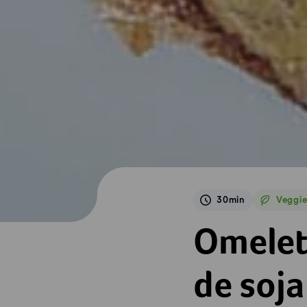
30min
Veggi
Veggie
Omelette au maïs 
Omelet
de soja