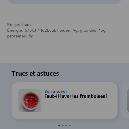
Par portion:
Énergie: 678kJ /
162
kcal, lipides:
9
g, glucides:
13
g,
protéines:
5
g
Trucs et astuces
Bon à savoir
Faut-il laver les framboises?