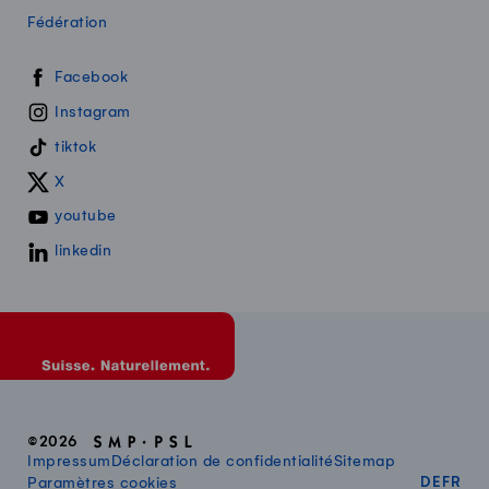
Fédération
Swissmilk sur les réseaux sociaux
Facebook
Instagram
tiktok
X
youtube
linkedin
©2026
Impressum
Déclaration de confidentialité
Sitemap
DEUT
FR
Paramètres cookies
DE
FR