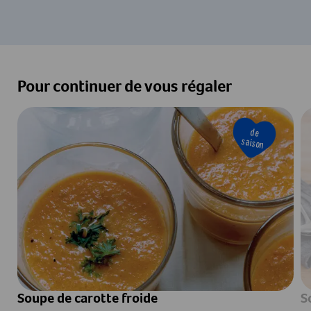
Pour continuer de vous régaler
de
saison
Soupe de carotte froide
S