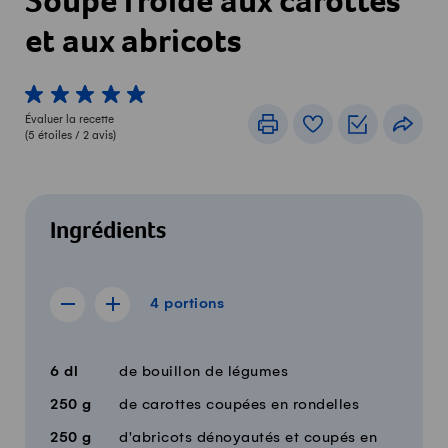
Soupe froide aux carottes
et aux abricots
1 von 5 étoiles
2 von 5 étoiles
3 von 5 étoiles
4 von 5 étoiles
5 von 5 étoiles
Évaluer la recette
Imprimer
Livre de recettes
Listes de c
Part
(
5
étoiles /
2
avis)
Ingrédients
4 portions
4
portions
Afficher la recette de 3 portions
Afficher la recette de 5 portions
Quantité
Ingrédients
6
dl
de bouillon de légumes
250
g
de carottes coupées en rondelles
250
g
d'abricots dénoyautés et coupés en