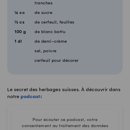
tranches
¼
cc
de sucre
½
cs
de cerfeuil, feuilles
100
g
de blanc battu
1
dl
de demi-crème
sel, poivre
cerfeuil pour décorer
Le secret des herbages suisses. À découvrir dans
notre
podcast
:
Pour écouter ce podcast, votre
consentement au traitement des données