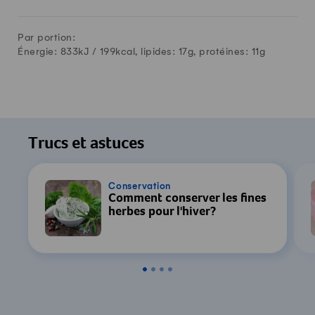
Par portion:
Énergie: 833kJ /
199
kcal, lipides:
17
g, protéines:
11
g
Trucs et astuces
Conservation
Comment conserver les fines
herbes pour l'hiver?