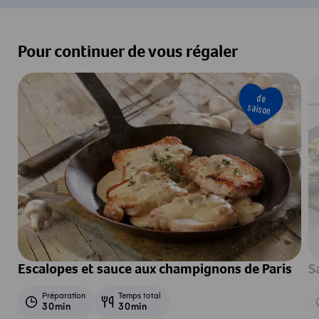
Pour continuer de vous régaler
de
saison
Escalopes et sauce aux champignons de Paris
S
Préparation
Temps total
30min
30min