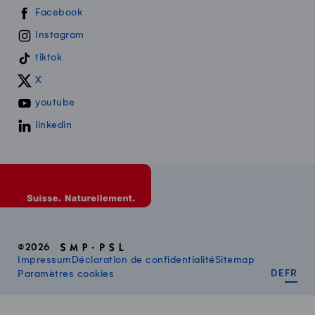
Swissmilk sur les réseaux sociaux
Facebook
Instagram
tiktok
X
youtube
linkedin
©2026
Impressum
Déclaration de confidentialité
Sitemap
DEUT
FR
Paramètres cookies
DE
FR