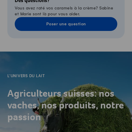
Des questions?
Vous avez raté vos caramels à la crème? Sabine
et Marie sont là pour vous aider.
Poser une question
-
L'UNIVERS DU LAIT
Agriculteurs suisses: nos
vaches, nos produits, notre
passion