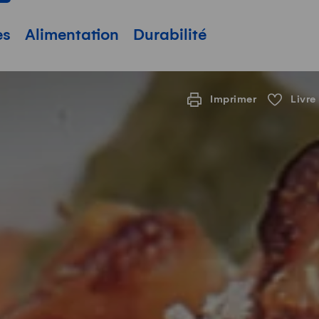
pale
es
Alimentation
Durabilité
Imprimer
Livre