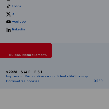
tiktok
X
youtube
linkedin
©2026
Impressum
Déclaration de confidentialité
Sitemap
DEUT
FR
Paramètres cookies
DE
FR