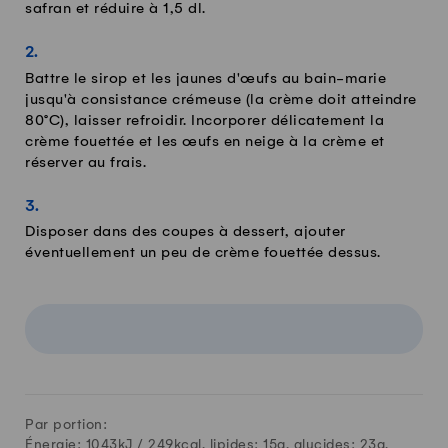
safran et réduire à 1,5 dl.
Battre le sirop et les jaunes d'œufs au bain-marie
jusqu'à consistance crémeuse (la crème doit atteindre
80°C), laisser refroidir. Incorporer délicatement la
crème fouettée et les œufs en neige à la crème et
réserver au frais.
Disposer dans des coupes à dessert, ajouter
éventuellement un peu de crème fouettée dessus.
Par portion:
Énergie: 1043kJ /
249
kcal, lipides:
15
g, glucides:
23
g,