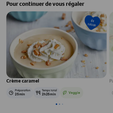
Pour continuer de vous régaler
de
saison
Crème caramel
P
Préparation
Temps total
Veggie
25min
2h25min
Veggie