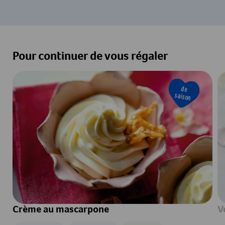
Pour continuer de vous régaler
de
saison
Crème au mascarpone
V