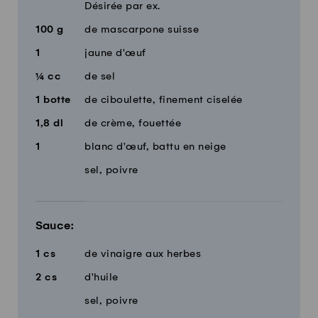
Désirée par ex.
100
g
de mascarpone suisse
1
jaune d'œuf
¼
cc
de sel
1
botte
de ciboulette, finement ciselée
1,8
dl
de crème, fouettée
1
blanc d'œuf, battu en neige
sel, poivre
Sauce:
1
cs
de vinaigre aux herbes
2
cs
d'huile
sel, poivre