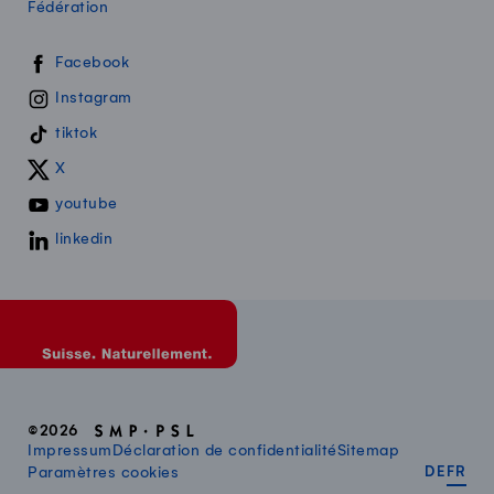
Fédération
Swissmilk sur les réseaux sociaux
Facebook
Instagram
tiktok
X
youtube
linkedin
©2026
Impressum
Déclaration de confidentialité
Sitemap
DEUT
FR
Paramètres cookies
DE
FR