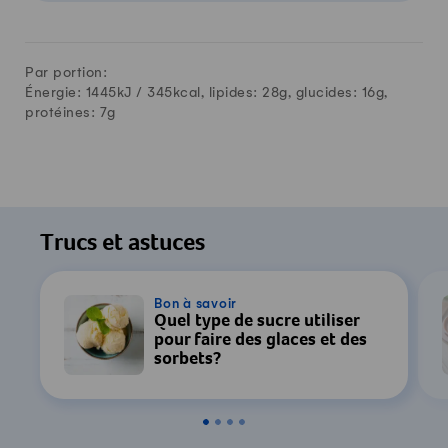
Par portion:
Énergie: 1445kJ /
345
kcal, lipides:
28
g, glucides:
16
g,
protéines:
7
g
Trucs et astuces
Bon à savoir
Quel type de sucre utiliser
pour faire des glaces et des
sorbets?