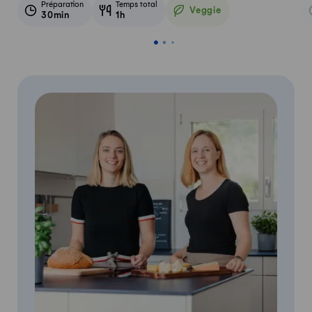
Préparation
Temps total
Veggie
30min
1h
Veggie