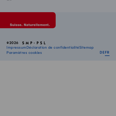
©2026
Impressum
Déclaration de confidentialité
Sitemap
DEUT
FR
Paramètres cookies
DE
FR