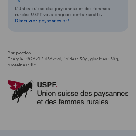
L'Union suisse des paysannes et des femmes
rurales USPF vous propose cette recette.
Découvrez paysannes.ch!
Par portion:
Énergie: 1826kJ /
436
kcal, lipides:
30
g, glucides:
30
g,
protéines:
11
g