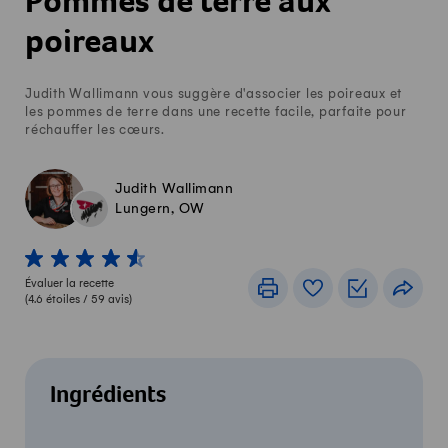
Pommes de terre aux
poireaux
Judith Wallimann vous suggère d'associer les poireaux et
les pommes de terre dans une recette facile, parfaite pour
réchauffer les cœurs.
Judith Wallimann
Lungern, OW
1 von 5 étoiles
2 von 5 étoiles
3 von 5 étoiles
4 von 5 étoiles
5 von 5 étoiles
Évaluer la recette
Imprimer
Livre de recettes
Listes de c
Part
(
4.6
étoiles /
59
avis)
Ingrédients