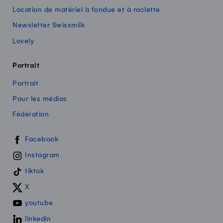
Location de matériel à fondue et à raclette
Newsletter Swissmilk
Lovely
Portrait
Portrait
Pour les médias
Fédération
Swissmilk sur les réseaux sociaux
Facebook
Instagram
tiktok
X
youtube
linkedin