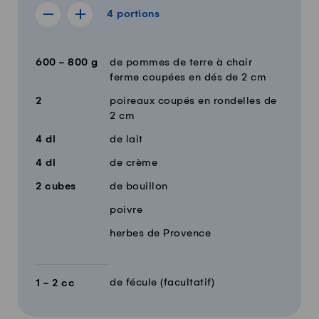
4 portions
4
portions
Afficher la recette de 3 portions
Afficher la recette de 5 portions
Quantité
Ingrédients
600 - 800
g
de pommes de terre à chair
ferme coupées en dés de 2 cm
2
poireaux coupés en rondelles de
2 cm
4
dl
de lait
4
dl
de crème
2
cubes
de bouillon
poivre
herbes de Provence
de fécule (facultatif)
1 - 2
cc