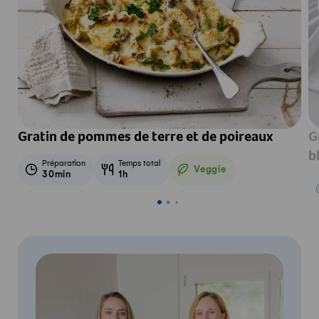
Gratin de pommes de terre et de poireaux
G
b
Préparation
Temps total
Veggie
30min
1h
Veggie