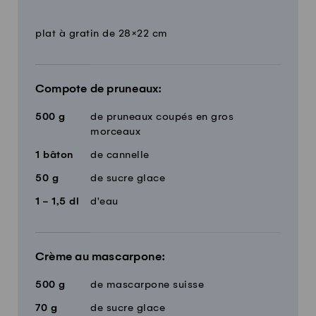
Quantité
Ingrédients
plat à gratin de 28×22 cm
Compote de pruneaux:
500
g
de pruneaux coupés en gros
morceaux
1
bâton
de cannelle
50
g
de sucre glace
1 - 1,5
dl
d'eau
Crème au mascarpone:
500
g
de mascarpone suisse
70
g
de sucre glace