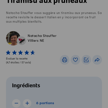
Tiramisu aux pruneaux
Natacha Stauffer vous suggère un tiramisu aux pruneaux. Sa
recette revisite le dessert italien en y incorporant ce fruit
aux multiples bienfaits.
Natacha Stauffer
Villiers NE
1 von 5 étoiles
2 von 5 étoiles
3 von 5 étoiles
4 von 5 étoiles
5 von 5 étoiles
Évaluer la recette
Imprimer
Livre de recettes
Listes de c
Part
(
4.7
étoiles /
57
avis)
Ingrédients
6 portions
6
portions
Afficher la recette de 5 portions
Afficher la recette de 7 portions