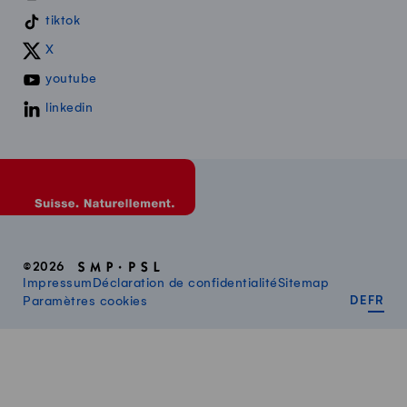
tiktok
X
youtube
linkedin
©2026
Impressum
Déclaration de confidentialité
Sitemap
DEUT
FR
Paramètres cookies
DE
FR