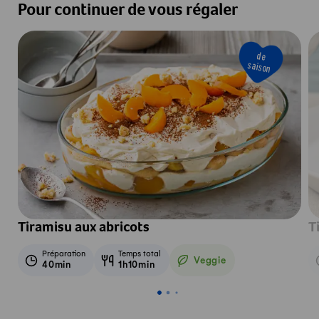
Pour continuer de vous régaler
de
saison
Tiramisu aux abricots
T
Préparation
Temps total
Veggie
40min
1h10min
Veggie