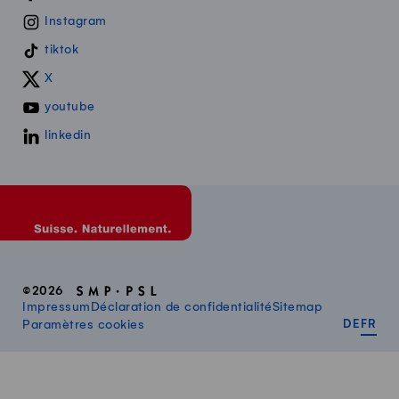
Instagram
tiktok
X
youtube
linkedin
©2026
Impressum
Déclaration de confidentialité
Sitemap
DEUT
FR
Paramètres cookies
DE
FR