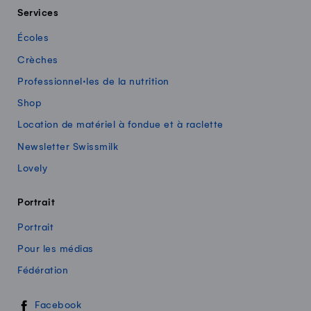
Services
Écoles
Crèches
Professionnel·les de la nutrition
Shop
Location de matériel à fondue et à raclette
Newsletter Swissmilk
Lovely
Portrait
Portrait
Pour les médias
Fédération
Swissmilk sur les réseaux sociaux
Facebook