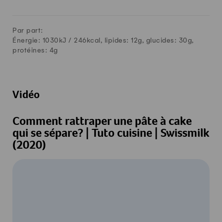
Par part:
Énergie: 1030kJ /
246
kcal, lipides:
12
g, glucides:
30
g,
protéines:
4
g
Vidéo
Comment rattraper une pâte à cake
qui se sépare? | Tuto cuisine | Swissmilk
(2020)