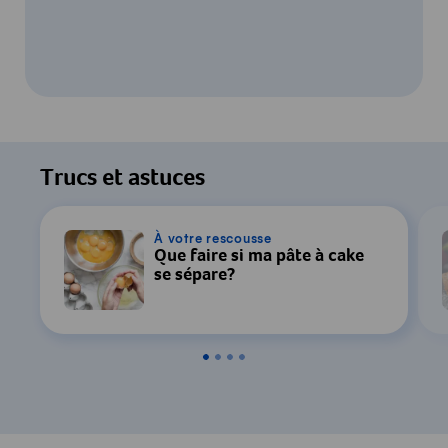
Pour regarder cette vidéo, votre
consentement au traitement des données
Trucs et astuces
par YouTube est requis. Pour plus de
détails, consultez notre
Déclaration de
confidentialité
.
À votre rescousse
Que faire si ma pâte à cake
se sépare?
Paramètres
Accepter & Afficher