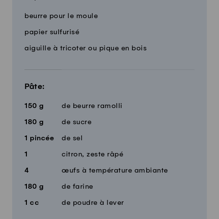
Quantité
Ingrédients
beurre pour le moule
papier sulfurisé
aiguille à tricoter ou pique en bois
Pâte:
150
g
de beurre ramolli
180
g
de sucre
1
pincée
de sel
1
citron, zeste râpé
4
œufs à température ambiante
180
g
de farine
1
cc
de poudre à lever