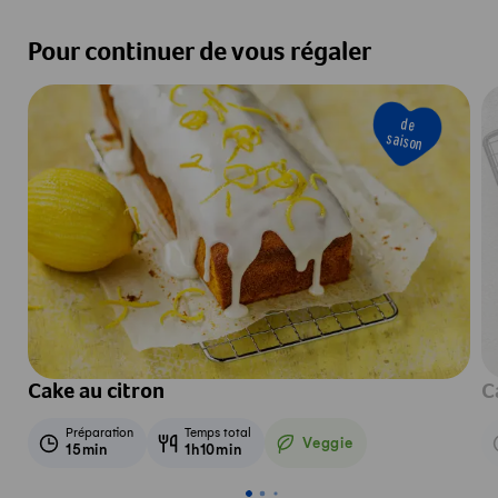
Pour continuer de vous régaler
de
saison
Cake au citron
C
Préparation
Temps total
Veggie
15min
1h10min
Veggie