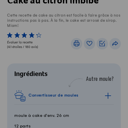
Cake au citron imbibé
Cette recette de cake au citron est facile à faire grâce à nos
instructions pas à pas. À la fin, le cake est arrosé de sirop.
Miam!
1 von 5 étoiles
2 von 5 étoiles
3 von 5 étoiles
4 von 5 étoiles
5 von 5 étoiles
Évaluer la recette
Imprimer
Livre de recettes
Listes de c
Part
(
4.1
étoiles /
180
avis)
Ingrédients
Autre moule?
Convertisseur de moules
moule à cake d'env. 26 cm
12 parts