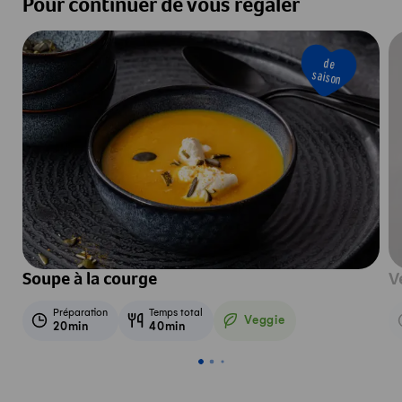
Pour continuer de vous régaler
de
saison
Soupe à la courge
V
Préparation
Temps total
Veggie
20min
40min
Veggie