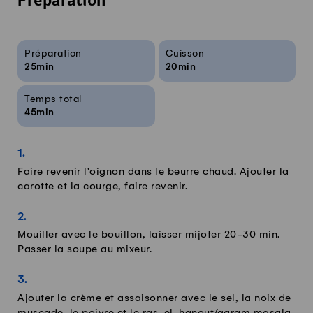
Préparation
Infos sur la recette
Préparation
Cuisson
25min
20min
Temps total
45min
Faire revenir l'oignon dans le beurre chaud. Ajouter la
carotte et la courge, faire revenir.
Mouiller avec le bouillon, laisser mijoter 20-30 min.
Passer la soupe au mixeur.
Ajouter la crème et assaisonner avec le sel, la noix de
muscade, le poivre et le ras-el-hanout/garam masala.