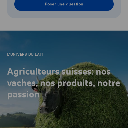
Poser une question
-
L'UNIVERS DU LAIT
Agriculteurs suisses: nos
vaches, nos produits, notre
passion