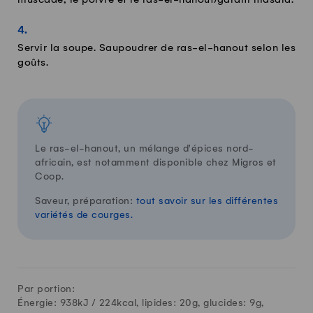
Servir la soupe. Saupoudrer de ras-el-hanout selon les
goûts.
Le ras-el-hanout, un mélange d'épices nord-
africain, est notamment disponible chez Migros et
Coop.
Saveur, préparation:
tout savoir sur les différentes
variétés de courges.
Par portion:
Énergie: 938kJ /
224
kcal, lipides:
20
g, glucides:
9
g,