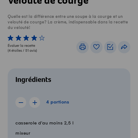
Velouté de courge
Quelle est la différence entre une soupe à la courge et un
velouté de courge? La crème, indispensable dans la recette
du velouté!
1 von 5 étoiles
2 von 5 étoiles
3 von 5 étoiles
4 von 5 étoiles
5 von 5 étoiles
Évaluer la recette
Imprimer
Livre de recettes
Listes de c
Part
(
4
étoiles /
51
avis)
Ingrédients
4 portions
4
portions
Afficher la recette de 3 portions
Afficher la recette de 5 portions
Quantité
Ingrédients
casserole d'au moins 2,5 l
mixeur