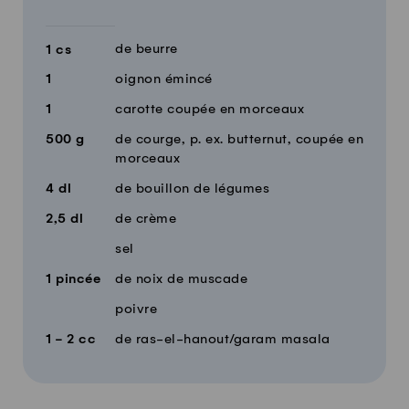
de beurre
1
cs
1
oignon émincé
1
carotte coupée en morceaux
500
g
de courge, p. ex. butternut, coupée en
morceaux
4
dl
de bouillon de légumes
2,5
dl
de crème
sel
1
pincée
de noix de muscade
poivre
1 - 2
cc
de ras-el-hanout/garam masala