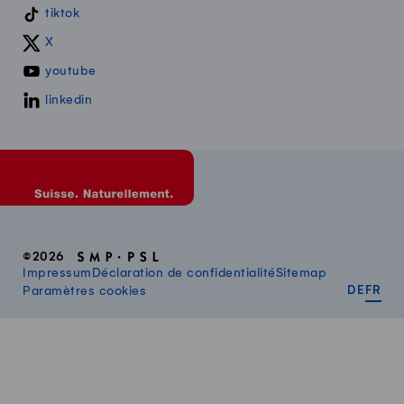
tiktok
X
youtube
linkedin
©2026
Impressum
Déclaration de confidentialité
Sitemap
DEUT
FR
Paramètres cookies
DE
FR