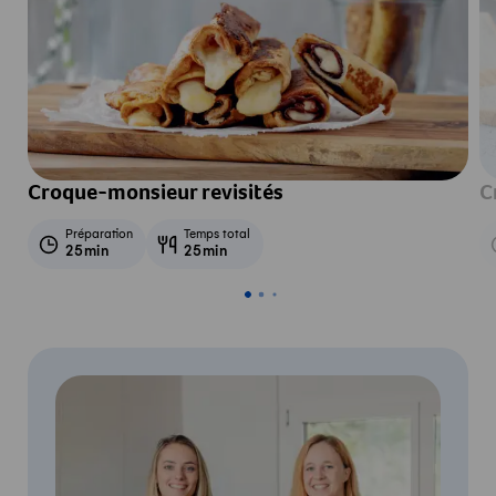
Croque-monsieur revisités
C
Préparation
Temps total
25min
25min