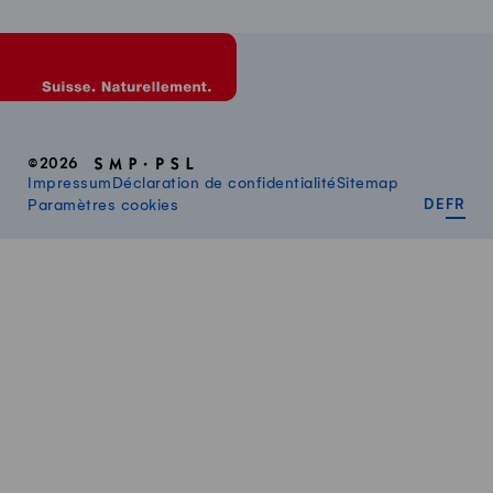
©2026
Impressum
Déclaration de confidentialité
Sitemap
DEUT
FR
Paramètres cookies
DE
FR