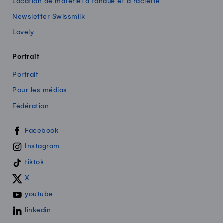
Location de matériel à fondue et à raclette
Newsletter Swissmilk
Lovely
Portrait
Portrait
Pour les médias
Fédération
Swissmilk sur les réseaux sociaux
Facebook
Instagram
tiktok
X
youtube
linkedin