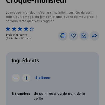
Croque-monsieur
Le croque-monsieur, c'est la simplicité incarnée: du pain
toast, du fromage, du jambon et une touche de moutarde. Il
ne vous reste qu'à vous régaler.
1 von 5 étoiles
2 von 5 étoiles
3 von 5 étoiles
4 von 5 étoiles
5 von 5 étoiles
Évaluer la recette
Imprimer
Livre de recettes
Listes de c
Part
(
4.2
étoiles /
54
avis)
Ingrédients
4 pièces
4
pièces
Afficher la recette de 3 pièces
Afficher la recette de 5 pièces
Quantité
Ingrédients
8
tranches
de pain toast ou de pain de la
veille