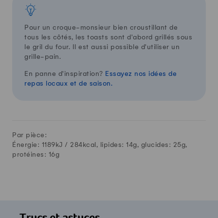
Pour un croque-monsieur bien croustillant de
tous les côtés, les toasts sont d'abord grillés sous
le gril du four. Il est aussi possible d'utiliser un
grille-pain.
En panne d'inspiration?
Essayez nos idées de
repas locaux et de saison.
Par pièce:
Énergie: 1189kJ /
284
kcal, lipides:
14
g, glucides:
25
g,
protéines:
16
g