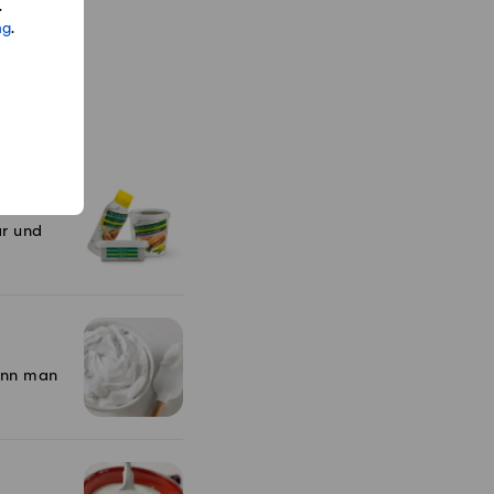
.
ng
.
ar und
ann man