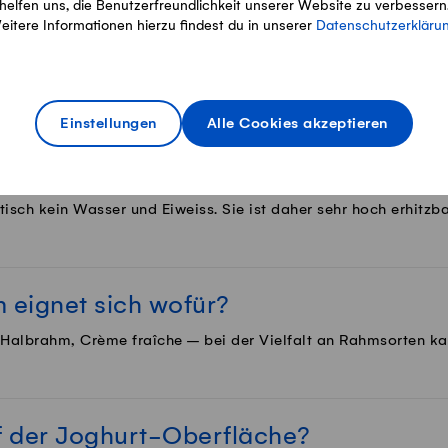
helfen uns, die Benutzerfreundlichkeit unserer Website zu verbessern
eitere Informationen hierzu findest du in unserer
Datenschutzerkläru
s für alle Fälle
Einstellungen
Alle Cookies akzeptieren
ratbutter braten?
tisch kein Wasser und Eiweiss. Sie ist daher sehr hoch erhitzb
eignet sich wofür?
 Halbrahm, Crème fraîche – bei der Vielfalt an Rahmsorten k
uf der Joghurt-Oberfläche?