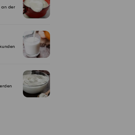
 an der
ekunden
werden