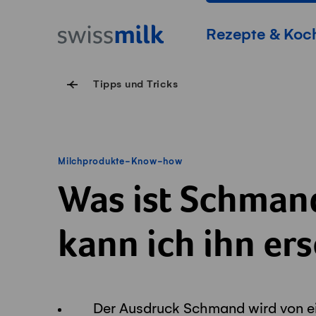
Navigieren auf Swissmilk.ch
Schnellzugriff-Links
Startseite
Hauptnavigation
Rezepte & Koc
Tipps und Tricks
Milchprodukte-Know-how
Was ist Schman
kann ich ihn er
Der Ausdruck Schmand wird von e