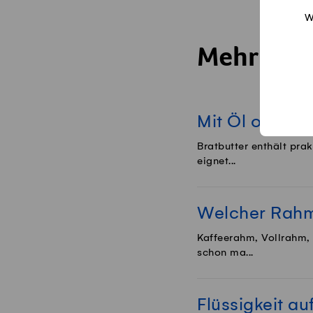
W
Mehr Trick
Mit Öl oder B
Bratbutter enthält prak
eignet...
Welcher Rahm 
Kaffeerahm, Vollrahm,
schon ma...
Flüssigkeit a