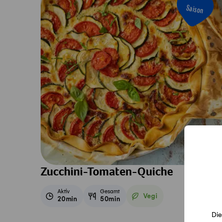
Saison
Zucchini-Tomaten-Quiche
Aktiv
Gesamt
Vegi
20min
50min
Vegetarisch
Die