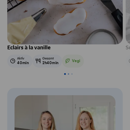
Eclairs à la vanille
S
Aktiv
Gesamt
Vegi
40min
2h40min
Vegetarisch