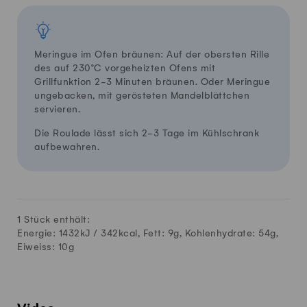
Meringue im Ofen bräunen: Auf der obersten Rille
des auf 230°C vorgeheizten Ofens mit
Grillfunktion 2-3 Minuten bräunen. Oder Meringue
ungebacken, mit gerösteten Mandelblättchen
servieren.
Die Roulade lässt sich 2-3 Tage im Kühlschrank
aufbewahren.
1 Stück enthält:
Energie: 1432kJ /
342
kcal, Fett:
9
g, Kohlenhydrate:
54
g,
Eiweiss:
10
g