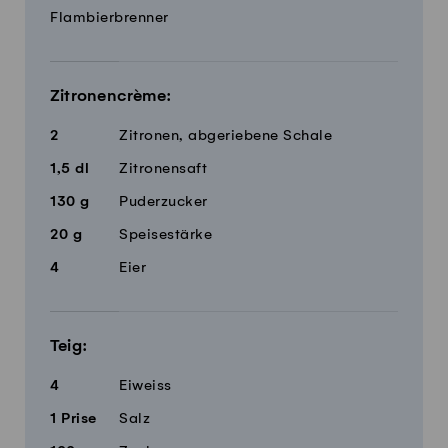
Flambierbrenner
Zitronencrème:
2
Zitronen, abgeriebene Schale
1,5
dl
Zitronensaft
130
g
Puderzucker
20
g
Speisestärke
4
Eier
Teig:
4
Eiweiss
1
Prise
Salz