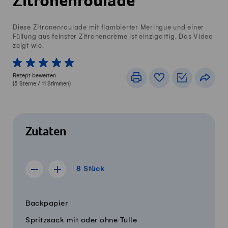
Zitronenroulade
Diese Zitronenroulade mit flambierter Meringue und einer
Füllung aus feinster Zitronencrème ist einzigartig. Das Video
zeigt wie.
1 von 5 Sterne
2 von 5 Sterne
3 von 5 Sterne
4 von 5 Sterne
5 von 5 Sterne
Rezept bewerten
Drucken
Rezeptbuch
Einkaufslis
Teile
(
5
Sterne /
11
Stimmen)
Zutaten
8 Stück
8
Stück
Rezept für 7 Stück anzeigen
Rezept für 9 Stück anzeigen
Menge
Zutaten
Backpapier
Spritzsack mit oder ohne Tülle