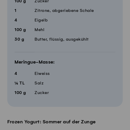
100
g
Zucker
1
Zitrone, abgeriebene Schale
4
Eigelb
100
g
Mehl
30
g
Butter, flüssig, ausgekühlt
Meringue-Masse:
4
Eiweiss
¼
TL
Salz
100
g
Zucker
Frozen Yogurt: Sommer auf der Zunge