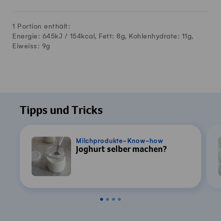
1 Portion enthält:
Energie: 645kJ /
154
kcal, Fett:
8
g, Kohlenhydrate:
11
g,
Eiweiss:
9
g
Tipps und Tricks
Milchprodukte-Know-how
Joghurt selber machen?