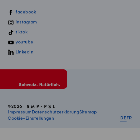
Swissmillk auf Social Media
facebook
instagram
tiktok
youtube
LinkedIn
©2026
Impressum
Datenschutzerklärung
Sitemap
DEUT
FR
Cookie-Einstellungen
DE
FR