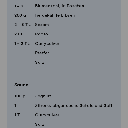
Blumenkohl, in Röschen
1 - 2
200
g
tiefgekühlte Erbsen
2 - 3
TL
Sesam
2
EL
Rapsöl
1 - 2
TL
Currypulver
Pfeffer
Salz
Sauce:
100
g
Joghurt
1
Zitrone, abgeriebene Schale und Saft
1
TL
Currypulver
Salz