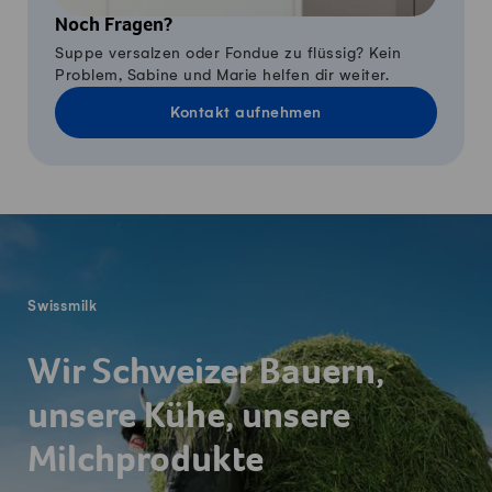
Noch Fragen?
Suppe versalzen oder Fondue zu flüssig? Kein
Problem, Sabine und Marie helfen dir weiter.
Kontakt aufnehmen
Fusszeile
Swissmilk
Wir Schweizer Bauern,
unsere Kühe, unsere
Milchprodukte