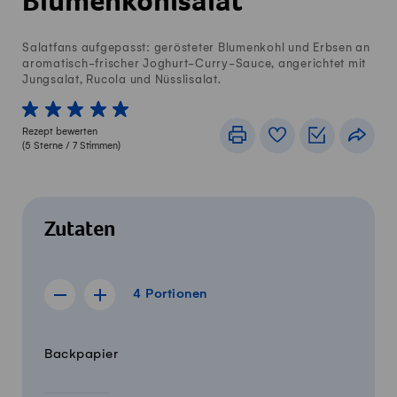
Blumenkohlsalat
Salatfans aufgepasst: gerösteter Blumenkohl und Erbsen an
aromatisch-frischer Joghurt-Curry-Sauce, angerichtet mit
Jungsalat, Rucola und Nüsslisalat.
1 von 5 Sterne
2 von 5 Sterne
3 von 5 Sterne
4 von 5 Sterne
5 von 5 Sterne
Rezept bewerten
Drucken
Rezeptbuch
Einkaufslis
Teile
(
5
Sterne /
7
Stimmen)
Zutaten
4 Portionen
4
Portionen
Rezept für 3 Portionen anzeigen
Rezept für 5 Portionen anzeigen
Menge
Zutaten
Backpapier