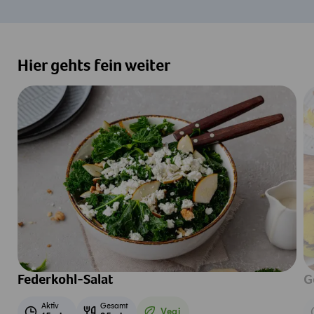
Hier gehts fein weiter
Federkohl-Salat
G
Aktiv
Gesamt
Vegi