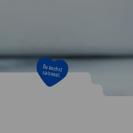
Du kochst
saisonal.