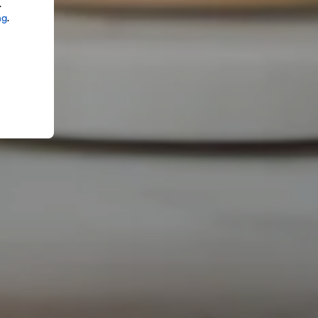
.
ng
.