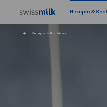
Navigieren auf Swissmilk.ch
Schnellzugriff-Links
Startseite
Hauptnavigation
Rezepte & Koc
Rezepte & Kochideen