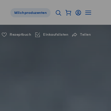
Warenkorb als Flyou
Login
Seitennavig
Suche öffnen
Milchproduzenten
Servicenavigation
Rezeptbuch
Einkaufslisten
Teilen