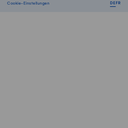
DEUT
FR
Cookie-Einstellungen
DE
FR