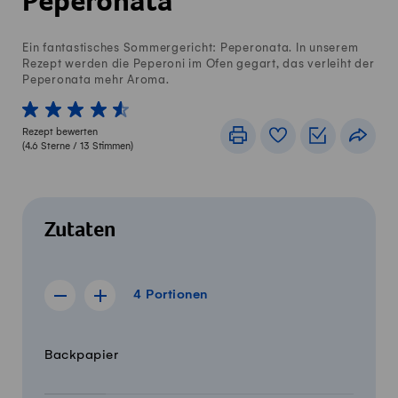
Peperonata
Ein fantastisches Sommergericht: Peperonata. In unserem
Rezept werden die Peperoni im Ofen gegart, das verleiht der
Peperonata mehr Aroma.
1 von 5 Sterne
2 von 5 Sterne
3 von 5 Sterne
4 von 5 Sterne
5 von 5 Sterne
Rezept bewerten
Drucken
Rezeptbuch
Einkaufslis
Teile
(
4.6
Sterne /
13
Stimmen)
Zutaten
4 Portionen
4
Portionen
Rezept für 3 Portionen anzeigen
Rezept für 5 Portionen anzeigen
Menge
Zutaten
Backpapier