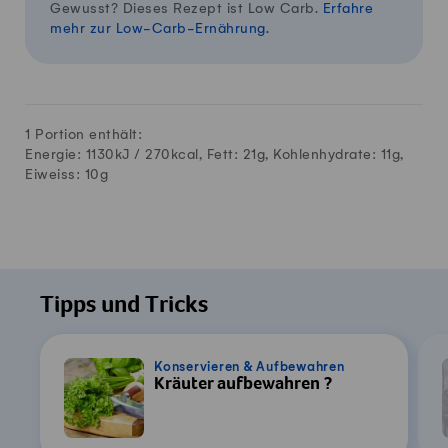
Gewusst? Dieses Rezept ist Low Carb.
Erfahre
mehr zur Low-Carb-Ernährung.
1 Portion enthält:
Energie: 1130kJ /
270
kcal, Fett:
21
g, Kohlenhydrate:
11
g,
Eiweiss:
10
g
Tipps und Tricks
Konservieren & Aufbewahren
Kräuter aufbewahren ?