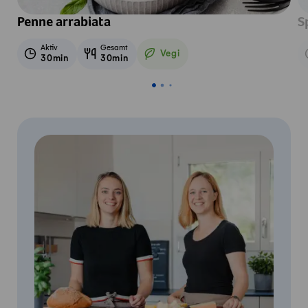
Penne arrabiata
S
Aktiv
Gesamt
Vegi
30min
30min
Vegetarisch