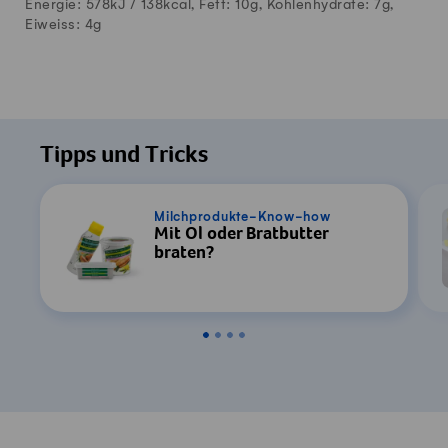
Energie: 578kJ /
138
kcal, Fett:
10
g, Kohlenhydrate:
7
g,
Eiweiss:
4
g
Tipps und Tricks
Milchprodukte-Know-how
Mit Öl oder Bratbutter
braten?