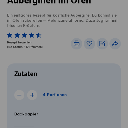
Auberginen im Ofen
Ein einfaches Rezept für köstliche Aubergine. Du kannst sie
im Ofen zubereiten – Melanzane al forno. Dazu Joghurt mit
frischen Kräutern.
1 von 5 Sterne
2 von 5 Sterne
3 von 5 Sterne
4 von 5 Sterne
5 von 5 Sterne
Rezept bewerten
Drucken
Rezeptbuch
Einkaufslis
Teile
(
4.6
Sterne /
12
Stimmen)
Zutaten
4 Portionen
4
Portionen
Rezept für 3 Portionen anzeigen
Rezept für 5 Portionen anzeigen
Menge
Zutaten
Backpapier