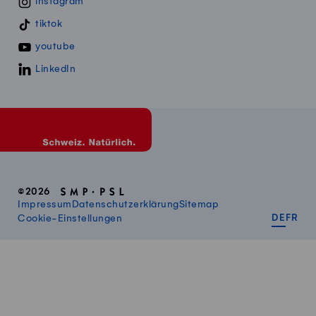
instagram
tiktok
youtube
LinkedIn
©2026
Impressum
Datenschutzerklärung
Sitemap
DEUT
FR
Cookie-Einstellungen
DE
FR