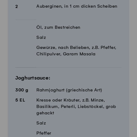
Auberginen, in 1 cm dicken Scheiben
2
Öl, zum Bestreichen
Salz
Gewürze, nach Belieben, z.B. Pfeffer,
Chilipulver, Garam Masala
Joghurtsauce:
300
g
Rahmjoghurt (griechische Art)
5
EL
Kresse oder Kräuter, z.B. Minze,
Basilikum, Peterli, Liebstöckel, grob
gehackt
Salz
Pfeffer