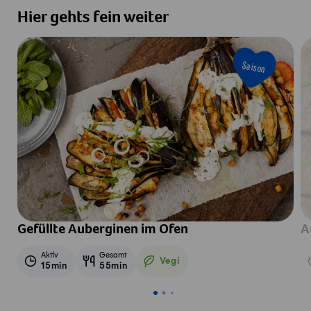
Hier gehts fein weiter
Saison
Gefüllte Auberginen im Ofen
A
Aktiv
Gesamt
Vegi
15min
55min
Vegetarisch