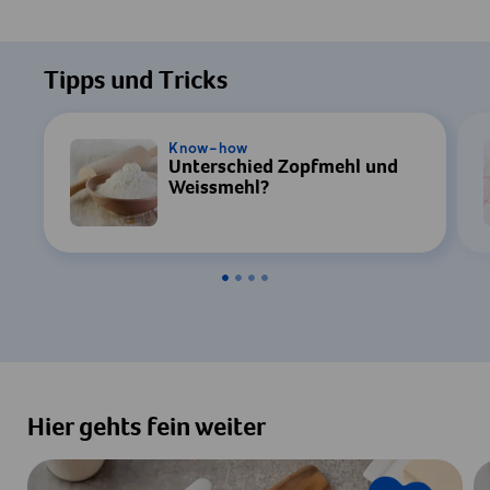
Um dieses Video ansehen zu können, ist
Ihre Zustimmung zur Datenverarbeitung
Tipps und Tricks
durch YouTube erforderlich. Details finden
Sie in unserer
Datenschutzerklärung
.
Know-how
Unterschied Zopfmehl und
Einstellungen
Weissmehl?
Zustimmen & Anzeigen
Hier gehts fein weiter