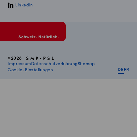
LinkedIn
©2026
Impressum
Datenschutzerklärung
Sitemap
DEUT
FR
Cookie-Einstellungen
DE
FR