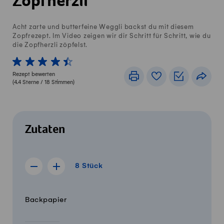
Zopfherzli
Acht zarte und butterfeine Weggli backst du mit diesem
Zopfrezept. Im Video zeigen wir dir Schritt für Schritt, wie du
die Zopfherzli zöpfelst.
1 von 5 Sterne
2 von 5 Sterne
3 von 5 Sterne
4 von 5 Sterne
5 von 5 Sterne
Rezept bewerten
Drucken
Rezeptbuch
Einkaufslis
Teile
(
4.4
Sterne /
18
Stimmen)
Zutaten
8 Stück
8
Stück
Rezept für 7 Stück anzeigen
Rezept für 9 Stück anzeigen
Menge
Zutaten
Backpapier