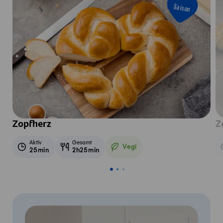
Saison
Zopfherz
Z
Aktiv
Gesamt
Vegi
25min
2h25min
Vegetarisch