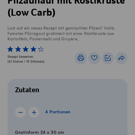
Pilzauflauf mit Röstikruste
(Low Carb)
Lust auf ein neues Rezept mit gemischten Pilzen? Voilà.
Feinstes Pilzragout gratiniert mit einer Röstikruste aus
Kartoffeln, Paniermehl und Gruyère.
1 von 5 Sterne
2 von 5 Sterne
3 von 5 Sterne
4 von 5 Sterne
5 von 5 Sterne
Rezept bewerten
Drucken
Rezeptbuch
Einkaufslis
Teile
(
4.1
Sterne /
15
Stimmen)
Zutaten
4 Portionen
4
Portionen
Rezept für 3 Portionen anzeigen
Rezept für 5 Portionen anzeigen
Menge
Zutaten
Gratinform 24 x 30 cm