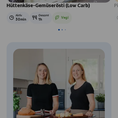
Hüttenkäse-Gemüserösti (Low Carb)
P
Aktiv
Gesamt
Vegi
30min
1h
Vegetarisch