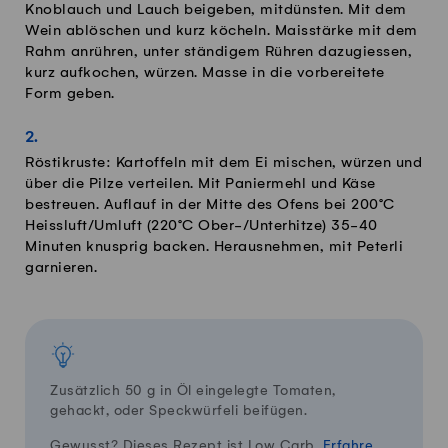
Knoblauch und Lauch beigeben, mitdünsten. Mit dem
Wein ablöschen und kurz köcheln. Maisstärke mit dem
Rahm anrühren, unter ständigem Rühren dazugiessen,
kurz aufkochen, würzen. Masse in die vorbereitete
Form geben.
Röstikruste: Kartoffeln mit dem Ei mischen, würzen und
über die Pilze verteilen. Mit Paniermehl und Käse
bestreuen. Auflauf in der Mitte des Ofens bei 200°C
Heissluft/Umluft (220°C Ober-/Unterhitze) 35-40
Minuten knusprig backen. Herausnehmen, mit Peterli
garnieren.
Zusätzlich 50 g in Öl eingelegte Tomaten,
gehackt, oder Speckwürfeli beifügen.
Gewusst? Dieses Rezept ist Low Carb.
Erfahre