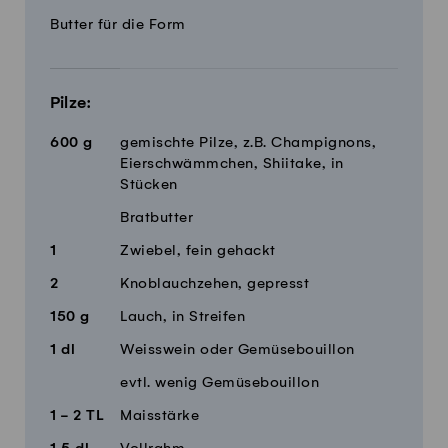
Butter für die Form
Pilze:
600
g
gemischte Pilze, z.B. Champignons,
Eierschwämmchen, Shiitake, in
Stücken
Bratbutter
1
Zwiebel, fein gehackt
2
Knoblauchzehen, gepresst
150
g
Lauch, in Streifen
1
dl
Weisswein oder Gemüsebouillon
evtl. wenig Gemüsebouillon
1 - 2
TL
Maisstärke