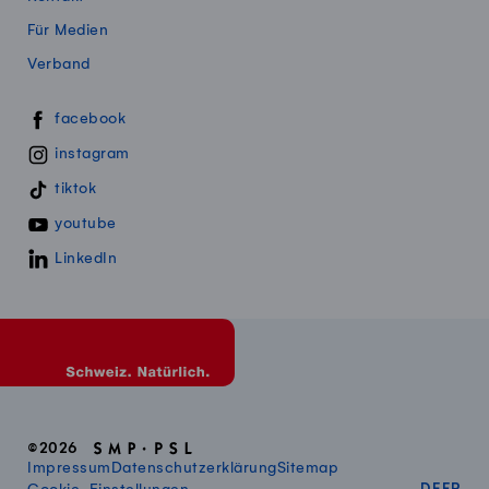
Für Medien
Verband
Swissmillk auf Social Media
facebook
instagram
tiktok
youtube
LinkedIn
©2026
Impressum
Datenschutzerklärung
Sitemap
DEUT
FR