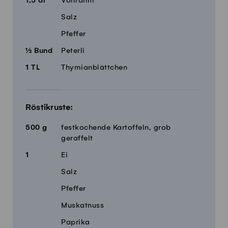
1,5
dl
Vollrahm
Salz
Pfeffer
½
Bund
Peterli
1
TL
Thymianblättchen
Röstikruste:
500
g
festkochende Kartoffeln, grob
geraffelt
1
Ei
Salz
Pfeffer
Muskatnuss
Paprika