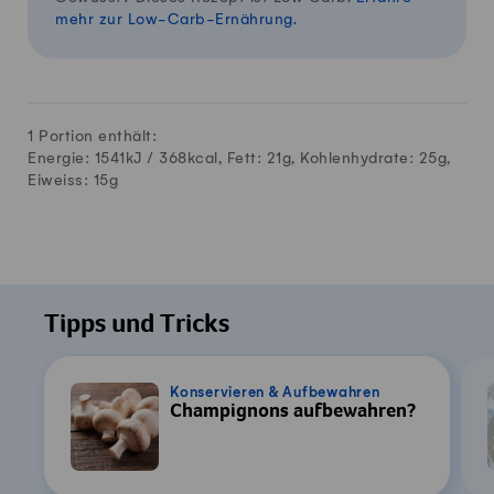
mehr zur Low-Carb-Ernährung.
1 Portion enthält:
Energie: 1541kJ /
368
kcal, Fett:
21
g, Kohlenhydrate:
25
g,
Eiweiss:
15
g
Tipps und Tricks
Konservieren & Aufbewahren
Champignons aufbewahren?