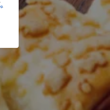
.
ng
.