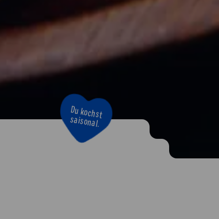
Du kochst
saisonal.