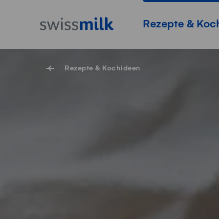
Navigieren auf Swissmilk.ch
Schnellzugriff-Links
Startseite
Hauptnavigation
Rezepte & Koc
Rezepte & Kochideen